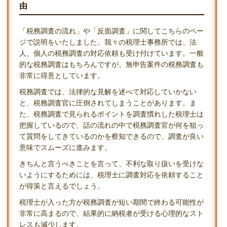
由
「税務調査の流れ」や「反面調査」に関してこちらのペー
ジで説明をいたしました。我々の税理士事務所では、法
人、個人の税務調査の対応依頼も受け付けています。一般
的な税務調査はもちろんですが、無申告案件の税務調査も
非常に得意としています。
税務調査では、法律的な見解を述べて対応していかない
と、税務調査官に圧倒されてしまうことがあります。ま
た、税務調査で見られるポイントを調査慣れした税理士は
把握しているので、話の流れの中で税務調査官が何を狙っ
て質問をしてきているのかを察知できるので、調査が良い
意味でスムーズに進みます。
きちんと言うべきことを言って、不利な取り扱いを受けな
いようにするためには、税理士に調査対応を依頼すること
が得策と言えるでしょう。
税理士が入った方が税務調査が短い期間で終わる可能性が
非常に高まるので、結果的に納税者が受ける心理的なスト
レスも減少します。