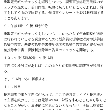
総勘定元帳のチェックを継続しつつも、調査官は総勘定元帳のチ
ェックを進める。前日同様、帳簿に疑わしいところがあれば、質
問をしてくるので回答する。領収書やレシートを1枚1枚確認する
こともあります。
９．午後1時～午後15時30分
総勘定元帳のチェックをしつつも、このあたりで年末調整が適正
に行われているかを調査するために従業員の源泉徴収簿や扶養控
除等申告書、基礎控除申告書兼配偶者控除等申告書兼所得金額調
整控除申告書、保険料控除等申告書のチェックを開始する。
１０．午後15時30分～午後16時
問題点や検討点があれば、このあたりの時間帯に調査官が説明す
る。
そして16時ごろに解散する。
１１．後日
税務調査で出た問題点があれば、ここで経営者サイドと税務署と
で主張を続ける。ここは電話やFAX、郵送を中心としたやり取りと
なることが多い。最終的に問題がないとなったり、今回は指導に