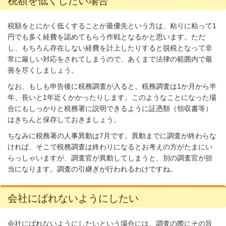
税額を低くしたい場合
税額をとにかく低くすることが最優先という方は、粘りに粘って1
円でも多く経費を認めてもらう作戦となるかと思います。ただ
し、もちろん存在しない経費を計上したりすると脱税となって非
常に厳しい対応をされてしまうので、あくまで法律の範囲内で最
善を尽くしましょう。
なお、もしも申告後に税務調査が入ると、税務調査は1か月から半
年、長いと1年近くかかったりします。このようなことになった場
合にもしっかりと税務署に説明できるように証憑類（領収書等）
はきちんと保存しておきましょう。
ちなみに税務署の人事異動は7月です。異動までに調査が終わらな
ければ、そこで税務調査は終わりになるとお考えの方がたまにい
らっしゃいますが、調査官が異動してしまうと、別の調査官が担
当になります。調査の引継ぎが行われるわけですね。
会社にばれないようにしたい
会社にばれないようにしたいという場合には、調査の際にその旨