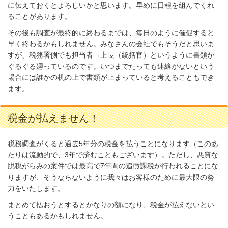
に伝えておくとよろしいかと思います。早めに日程を組んでくれ
ることがあります。
その後も調査が最終的に終わるまでは、毎日のように催促すると
早く終わるかもしれません。みなさんの会社でもそうだと思いま
すが、税務署側でも担当者→上長（統括官）というように書類が
ぐるぐる廻っているのです。いつまでたっても連絡がないという
場合には誰かの机の上で書類が止まっていると考えることもでき
ます。
税金が払えません！
税務調査がくると過去5年分の税金を払うことになります（このあ
たりは流動的で、3年で済むこともございます）。ただし、悪質な
脱税がらみの案件では最高で7年間の追徴課税が行われることにな
りますが、そうならないように我々はお客様のために最大限の努
力をいたします。
まとめて払おうとするとかなりの額になり、税金が払えないとい
うこともあるかもしれません。