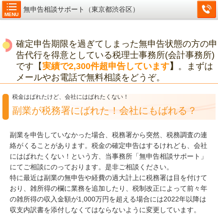
無申告相談サポート（東京都渋谷区）
MENU
確定申告期限を過ぎてしまった無申告状態の方の申
告代行を得意としている税理士事務所(会計事務所)
です【
実績で2,300件超申告しています
】
。まずは
メールやお電話で無料相談をどうぞ。
税金はばれたけど、会社にはばれたくない！
副業が税務署にばれた！会社にもばれる？
副業を申告していなかった場合、税務署から突然、税務調査の連
絡がくることがあります。税金の確定申告はするけれども、会社
にはばれたくない！という方、当事務所「無申告相談サポート」
にてご相談にのっております。是非ご相談ください。
特に最近は副業の無申告や経費の過大計上に税務署は目を付けて
おり、雑所得の欄に業務を追加したり、税制改正によって前々年
の雑所得の収入金額が1,000万円を超える場合には2022年以降は
収支内訳書を添付しなくてはならないように変更しています。