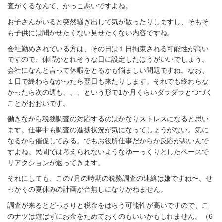
査がくるなんて、かっこ悪いですよね。
お子さんがいると突然騒ぎ出して気が散ったりしますし、そもそ
も子供には聞かせたくない見せたくない内容ですね。
会社勤めされている方は、その日は１日拘束される可能性が高い
ですので、休暇がとれそうな日に設定したほうがいいでしょう。
会社になんと言って休暇をとるかも悩ましい問題ですね。なお、
１日で終わらなかったら翌日も来たりします。それでも終わらな
かったら次の週も、、、という形で1か月くらいダラダラとつづく
ことがおおいです。
働きながら税務調査の対応するのはかなりストレスになると思い
ます。仕事中も調査の進捗状況が気になってしょうがない。気に
なるから催促してみる。でもお役所仕事だからか反応が悪いんで
すよね。民間では考えられないようなゆーっくりとしたペースで
リアクションが返ってきます。
それにしても、この7月の時期の税務調査の連絡は嫌ですね〜。せ
っかくの夏休みの計画が台無しになりかねません。
調査が来るとどっさりと税金をはらう可能性が高いですので、こ
のナツは遊ばずにお金をためておくのもいいかもしれません。（6