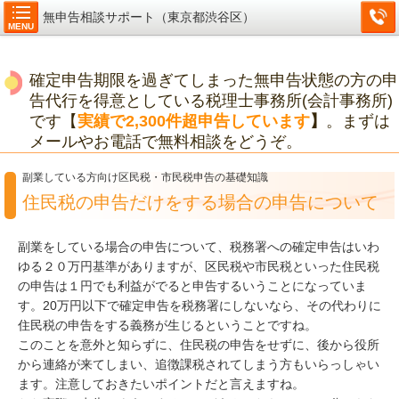
無申告相談サポート（東京都渋谷区）
MENU
確定申告期限を過ぎてしまった無申告状態の方の申
告代行を得意としている税理士事務所(会計事務所)
です【
実績で2,300件超申告しています
】
。まずは
メールやお電話で無料相談をどうぞ。
副業している方向け区民税・市民税申告の基礎知識
住民税の申告だけをする場合の申告について
副業をしている場合の申告について、税務署への確定申告はいわ
ゆる２０万円基準がありますが、区民税や市民税といった
住民税
の申告は１円でも利益がでると申告するいうことになっていま
す。20万円以下で確定申告を税務署にしないなら、その代わりに
住民税の申告をする義務が生じるということですね。
このことを意外と知らずに、住民税の申告をせずに、後から役所
から連絡が来てしまい、追徴課税されてしまう方もいらっしゃい
ます。注意しておきたいポイントだと言えますね。