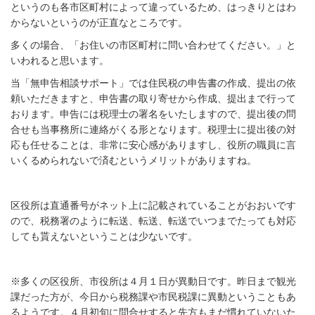
というのも各市区町村によって違っているため、はっきりとはわ
からないというのが正直なところです。
多くの場合、「お住いの市区町村に問い合わせてください。」と
いわれると思います。
当「無申告相談サポート」では住民税の申告書の作成、提出の依
頼いただきますと、申告書の取り寄せから作成、提出まで行って
おります。申告には税理士の署名をいたしますので、提出後の問
合せも当事務所に連絡がくる形となります。税理士に提出後の対
応も任せることは、非常に安心感がありますし、役所の職員に言
いくるめられないで済むというメリットがありますね。
区役所は直通番号がネット上に記載されていることがおおいです
ので、税務署のように転送、転送、転送でいつまでたっても対応
しても貰えないということは少ないです。
※多くの区役所、市役所は４月１日が異動日です。昨日まで観光
課だった方が、今日から税務課や市民税課に異動ということもあ
るようです。４月初旬に問合せすると先方もまだ慣れていないた