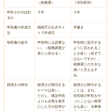
（税務署）
（市区町村）
何年さかのぼれ
５年
３年
るか
申告書の作成方
国税庁の公式サイ
手書き
法
トで作成可
領収書の提示
申告時には必要な
申告時に提示する
い。（税務調査が
ように言われるこ
来たら見せる）
とが多い（必ずで
はないですが）。
税務署との大きな
違いと言えます
ね。
税理士の関与
税理士が関与する
税理士が関与する
ケースは多い。
ことは、まれ。
ただし、確定申告
住民税の申告をや
よりも企業を相手
ったことない税理
にした方が効率が
士も多い。当事務