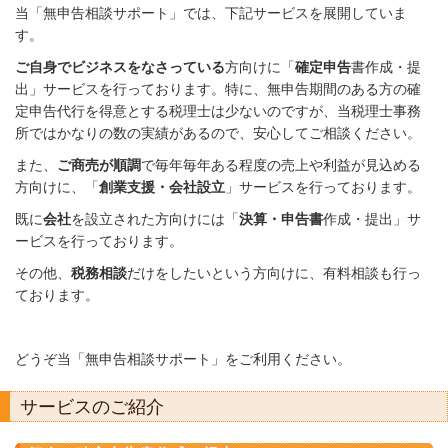
当「無申告相談サポート」では、下記サービスを展開していま
す。
ご自身でビジネスをなさっている
方向けに「
確定
申
告
書作成・提
出」サービスを行っております。特に、無申告期間のある方の確
定申告代行を得意とする税理士は少ないのですが、当税理士事務
所ではかなりの数の実績があるので、安心してご相談ください。
また、
ご商売が順調
で毎年毎年ある程度の売上や利益が見込める
方向けに、「
創業支援・会社設立
」サービスを行っております。
既に
会社
を設立された方向けには「
決算・申告書
作成・提出」サ
ービスを行っております。
その他、
税務相談
だけをしたいという方向けに、有料相談も行っ
ております。
どうぞ当「無申告相談サポート」
をご利用ください。
サービスのご紹介