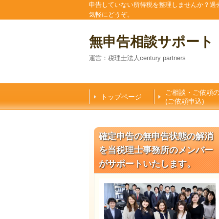
申告していない所得税を整理しませんか？過
気軽にどうぞ。
無申告相談サポート
運営：税理士法人century partners
ご相談・ご依頼
トップページ
(ご依頼申込)
確定申告の無申告状態の解消
を当税理士事務所のメンバー
がサポートいたします。