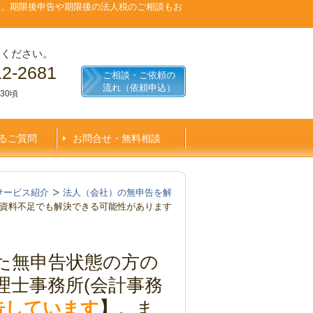
す。期限後申告や期限後の法人税のご相談もお
談ください。
12-2681
ご相談・ご依頼の
流れ（依頼申込）
30頃
るご質問
お問合せ・無料相談
サービス紹介
法人（会社）の無申告を解
資料不足でも解決できる可能性があります
た無申告状態の方の
理士事務所(会計事務
申告しています
】
。ま