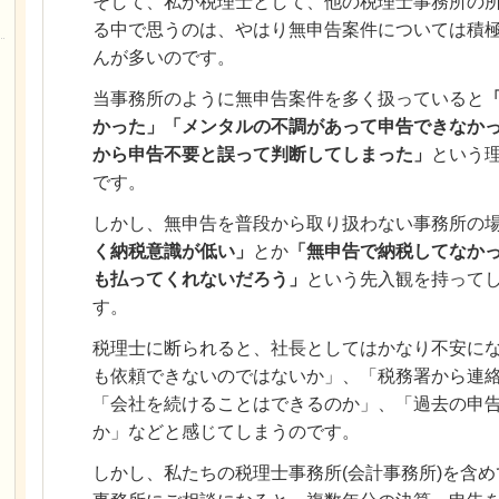
そして、私が税理士として、他の税理士事務所の
る中で思うのは、やはり無申告案件については積
んが多いのです。
当事務所のように無申告案件を多く扱っていると
かった」「メンタルの不調があって申告できなか
から申告不要と誤って判断してしまった」
という
です。
しかし、無申告を普段から取り扱わない事務所の
く納税意識が低い」
とか
「無申告で納税してなか
も払ってくれないだろう」
という先入観を持って
す。
税理士に断られると、社長としてはかなり不安に
も依頼できないのではないか」、「税務署から連
「会社を続けることはできるのか」、「過去の申
か」などと感じてしまうのです。
しかし、私たちの税理士事務所(会計事務所)を含