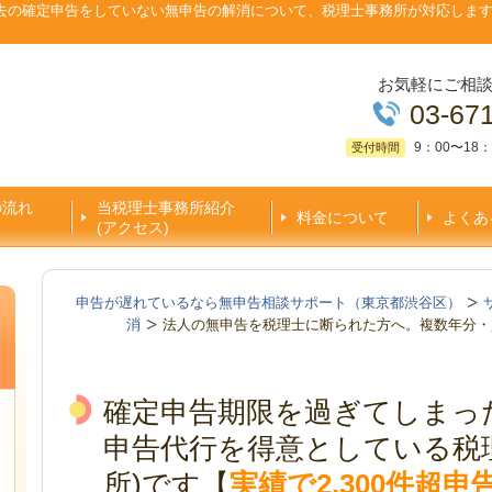
去の確定申告をしていない無申告の解消について、税理士事務所が対応しま
お気軽にご相
03-67
9：00〜18：
受付時間
の流れ
当税理士事務所紹介
料金について
よくあ
(アクセス)
申告が遅れているなら無申告相談サポート（東京都渋谷区）
消
法人の無申告を税理士に断られた方へ。複数年分・
確定申告期限を過ぎてしまっ
申告代行を得意としている税
所)です【
実績で2,300件超