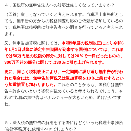
４．国税庁の無申告法人への対応は厳しくなっていますか？
（回答）厳しくなっていくと考えられます。当税理士事務所とし
ても、無申告の方からの税務調査対応のご依頼が増加しているの
で、税務署は積極的に無申告者への調査を行っていると考えられ
ます。
又、無申告加算税に関しては、
令和5年度の税制改正により令和6
年1月1日以降に法定申告期限が到来する国税については、これま
では50万円超の税額の部分に対しては20％で一律だったものの、
300万円超の部分に関しては30％に引き上げられます。
更に、同じく税制改正により、一定期間に繰り返し無申告が行わ
れた場合には、無申告加算税又は重加算税を10％上乗せするとい
う加重措置も加わりました。
これらのことからも、国税庁は無申
告を許さないという姿勢を強めていると考えられるでしょう。令
和6年以降の無申告はペナルティーが大きいため、避けたいです
ね。
５．法人税の無申告の解消をする際にはどういった税理士事務所
(会計事務所)に依頼すべきでしょうか？