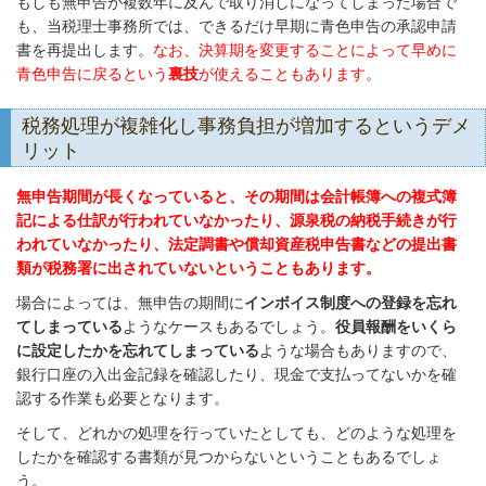
もしも無申告が複数年に及んで取り消しになってしまった場合で
も、当税理士事務所では、できるだけ早期に青色申告の承認申請
書を再提出します。
なお、決算期を変更することによって早めに
青色申告に戻るという
裏技
が使えることもあります。
税務処理が複雑化し事務負担が増加するというデメ
リット
無申告期間が長くなっていると、その期間は会計帳簿への複式簿
記による仕訳が行われていなかったり、源泉税の納税手続きが行
われていなかったり、法定調書や償却資産税申告書などの提出書
類が税務署に出されていないということもあります。
場合によっては、無申告の期間に
インボイス制度への登録を忘れ
てしまっている
ようなケースもあるでしょう。
役員報酬をいくら
に設定したかを忘れてしまっている
ような場合もありますので、
銀行口座の入出金記録を確認したり、現金で支払ってないかを確
認する作業も必要となります。
そして、どれかの処理を行っていたとしても、どのような処理を
したかを確認する書類が見つからないということもあるでしょ
う。