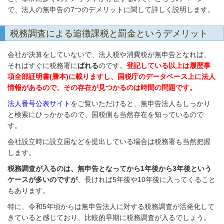
で、法人の無申告の7つのデメリットに関して詳しく説明します。
税務調査による追徴課税と罰金というデメリット
会社が決算をしていないで、法人税や消費税が無申告となれば、
それはすぐに税務署に
ばれる
のです。
登記している以上は履歴事
項全部証明書(謄本)に載りますし、国税庁のデータベース上に法人
情報があるので、その存在が見つかるのは時間の問題です。
法人番号公表サイト
をご覧いただけると、無申告法人もしっかり
と検索にひっかかるので、国税側も当然存在を知っているので
す。
会社設立時に設立届などを提出している場合は税務署も当然把握
します。
税務調査が入るのは、無申告となってから1年後から3年後という
ケースが多いのですが
、長ければ5年後や10年後に入ってくること
もあります。
特に、令和5年頃からは無申告法人に対する税務調査が活発化して
きていると感じており、比較的早期に税務調査が入るでしょう。