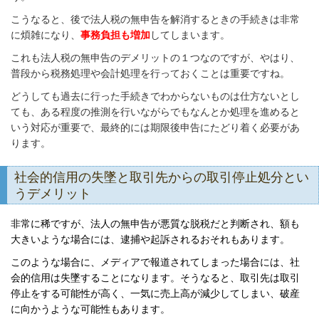
こうなると、後で法人税の無申告を解消するときの手続きは非常
に煩雑になり、
事務負担も増加
してしまいます。
これも法人税の無申告のデメリットの１つなのですが、やはり、
普段から税務処理や会計処理を行っておくことは重要ですね。
どうしても過去に行った手続きでわからないものは仕方ないとし
ても、ある程度の推測を行いながらでもなんとか処理を進めると
いう対応が重要で、最終的には期限後申告にたどり着く必要があ
ります。
社会的信用の失墜と取引先からの取引停止処分とい
うデメリット
非常に稀ですが、法人の無申告が悪質な脱税だと判断され、額も
大きいような場合には、逮捕や起訴されるおそれもあります。
このような場合に、メディアで報道されてしまった場合には、社
会的信用は失墜することになります。そうなると、取引先は取引
停止をする可能性が高く、一気に売上高が減少してしまい、破産
に向かうような可能性もあります。