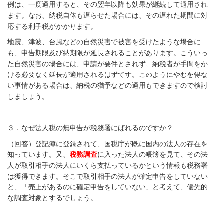
例は、一度適用すると、その翌年以降も効果が継続して適用され
ます。なお、納税自体も遅らせた場合には、その遅れた期間に対
応する利子税がかかります。
地震、津波、台風などの自然災害で被害を受けたような場合に
も、申告期限及び納期限が延長されることがあります。こういっ
た自然災害の場合には、申請が要件とされず、納税者が手間をか
ける必要なく延長が適用されるはずです。このようにやむを得な
い事情がある場合は、納税の猶予などの適用もできますので検討
しましょう。
３．なぜ法人税の無申告が税務署にばれるのですか？
（回答）登記簿に登録されて、国税庁が既に国内の法人の存在を
知っています。又、
税務調査
に入った法人の帳簿を見て、その法
人が取引相手の法人にいくら支払っているかという情報も税務署
は獲得できます。そこで取引相手の法人が確定申告をしていない
と、「売上があるのに確定申告をしていない」と考えて、優先的
な調査対象とするでしょう。