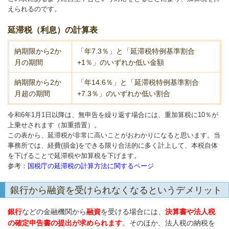
えられるのです。
延滞税（利息）の計算表
納期限から2か
「年7.3％」と「延滞税特例基準割合
月の期間
+1％」のいずれか低い金額
納期限から2か
「年14.6％」と「延滞税特例基準割合
月超の期間
+7.3％」のいずれか低い割合
令和6年1月1日以降は、無申告を繰り返す場合には、重加算税に10％が
上乗せされます（加重措置）。
この表から、延滞税が非常に高いことがおわかりになると思います。当
事務所では、経費(損金)をできる限り合法的に多く計上して、本税自体
を下げることで延滞税や加算税を下げます。
参考：
国税庁の延滞税の計算方法に関するページ
銀行から融資を受けられなくなるというデメリット
銀行
などの金融機関から
融資
を受ける場合には、
決算書や法人税
の確定申告書の提出が求められます
。そのほか、法人税の納税を