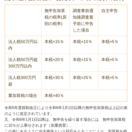
無申告加算
調査事前通
自主申告
税の税率(原
知後調査着
則の税率)
手前に申告
した場合
法人税50万円以
本税×15％
本税×10％
本税×5％
内
法人税50万円超
本税×20％
本税×15％
本税×5％
300万円以内
法人税300万円
本税×30％
本税×25％
本税×5％
超
重加算税の場合
本税×40％
令和5年度税制改正により令和6年1月1日以降の無申告加算税は上記の表
のように改定されています。
又、令和6年1月1日以降は、無申告を繰り返す場合には、無申告加算税
に10％が上乗せされます（加重措置）。
この表にあるように自主申告という対応をとることにより、加算税を抑