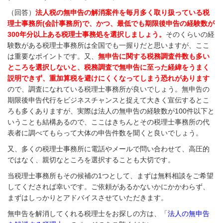
（回答）
法人税の無申告の解消案件を毎月多く取り扱っている税
理士事務所(会計事務所)で、かつ、最低でも期限後申告の経験数が
300年分以上ある税理士事務処を選択しましょう。
そのくらいの経
験数がある税理士事務所は全国でも一握りだと思いますが、ここ
は重要なポイントです。又、
無申告に関する税務調査件数も多い
ところを選択しないと、税務調査で無申告に至った経緯をうまく
説明できず、重加算税を避けにくくなってしまう恐れがあります
ので、調査になれている税理士事務所が良いでしょう。無申告の
期限後申告代行をビジネスチャンスと捉えて大きく宣伝するとこ
ろも多くありますが、実際は法人の無申告の経験数が100件以下と
いうことも結構あるので、ここはきちんとその税理士事務所の代
表者に調べてもらって大体の申告件数を聞くと良いでしょう。
又、多くの税理士事務所に電話やメールで問い合わせて、高圧的
ではなく、親切なところを選択することも大切です。
当税理士事務所もその候補の1つとして、まずは無料相談をご希望
してくだされば幸いです。ご依頼があるかないかにかかわらず、
まずはしっかりとアドバイスさせていただきます。
無申告を解消してくれる税理士をお探しの方は、「
法人の無申告