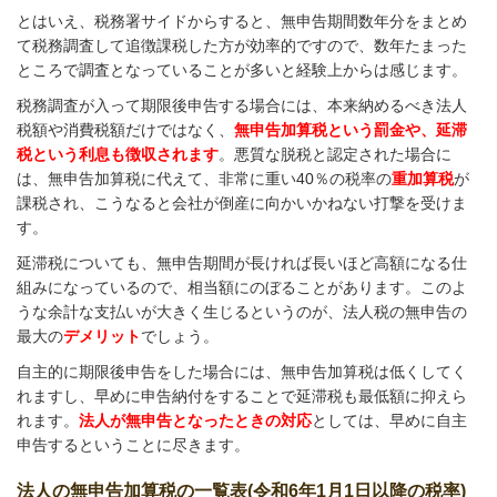
とはいえ、税務署サイドからすると、無申告期間数年分をまとめ
て税務調査して追徴課税した方が効率的ですので、数年たまった
ところで調査となっていることが多いと経験上からは感じます。
税務調査が入って期限後申告する場合には、本来納めるべき法人
税額や消費税額だけではなく、
無申告加算税という罰金や、延滞
税という利息も徴収されます
。悪質な脱税と認定された場合に
は、無申告加算税に代えて、非常に重い40％の税率の
重加算税
が
課税され、こうなると会社が倒産に向かいかねない打撃を受けま
す。
延滞税についても、無申告期間が長ければ長いほど高額になる仕
組みになっているので、相当額にのぼることがあります。このよ
うな余計な支払いが大きく生じるというのが、法人税の無申告の
最大の
デメリット
でしょう。
自主的に期限後申告をした場合には、無申告加算税は低くしてく
れますし、早めに申告納付をすることで延滞税も最低額に抑えら
れます。
法人が無申告となったときの対応
としては、早めに自主
申告するということに尽きます。
法人の無申告加算税の一覧表(令和6年1月1日以降の税率)