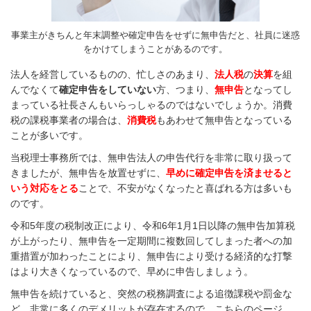
事業主がきちんと年末調整や確定申告をせずに無申告だと、社員に迷惑
をかけてしまうことがあるのです。
法人を経営しているものの、忙しさのあまり、
法人税
の
決算
を組
んでなくて
確定申告をしていない
方、つまり、
無申告
となってし
まっている社長さんもいらっしゃるのではないでしょうか。消費
税の課税事業者の場合は、
消費税
もあわせて無申告となっている
ことが多いです。
当税理士事務所では、無申告法人の申告代行を非常に取り扱って
きましたが、無申告を放置せずに、
早めに確定申告を済ませると
いう対応をとる
ことで、不安がなくなったと喜ばれる方は多いも
のです。
令和5年度の税制改正により、令和6年1月1日以降の無申告加算税
が上がったり、無申告を一定期間に複数回してしまった者への加
重措置が加わったことにより、無申告により受ける経済的な打撃
はより大きくなっているので、早めに申告しましょう。
無申告を続けていると、突然の税務調査による追徴課税や罰金な
ど、非常に多くのデメリットが存在するので、こちらのページ