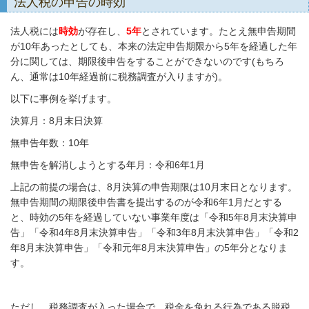
法人税の申告の時効
法人税には
時効
が存在し、
5年
とされています。たとえ無申告期間
が10年あったとしても、本来の法定申告期限から5年を経過した年
分に関しては、期限後申告をすることができないのです(もちろ
ん、通常は10年経過前に税務調査が入りますが)。
以下に事例を挙げます。
決算月：8月末日決算
無申告年数：10年
無申告を解消しようとする年月：令和6年1月
上記の前提の場合は、8月決算の申告期限は10月末日となります。
無申告期間の期限後申告書を提出するのが令和6年1月だとする
と、時効の5年を経過していない事業年度は「令和5年8月末決算申
告」「令和4年8月末決算申告」「令和3年8月末決算申告」「令和2
年8月末決算申告」「令和元年8月末決算申告」の5年分となりま
す。
ただし、税務調査が入った場合で、税金を免れる行為である脱税