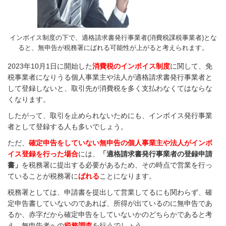
インボイス制度の下で、適格請求書発行事業者(消費税課税事業者)とな
ると、無申告が税務署にばれる可能性が上がると考えられます。
2023年10月1日に開始した
消費税のインボイス制度
に関して、免
税事業者になりうる個人事業主や法人が適格請求書発行事業者と
して登録しないと、取引先が消費税を多く支払わなくてはならな
くなります。
したがって、取引を止められないためにも、インボイス発行事業
者として登録する人も多いでしょう。
ただ、
確定申告をしていない無申告の個人事業主や法人がインボ
イス登録を行った場合
には、
「適格請求書発行事業者の登録申請
書」
を税務署に提出する必要があるため、その時点で営業を行っ
ていることが税務署に
ばれる
ことになります。
税務署としては、申請書を提出して営業してるにも関わらず、確
定申告書していないのであれば、所得が出ているのに無申告であ
るか、赤字だから確定申告をしていないかのどちらかであると考
え、無申告者への
税務調査
を行うでしょう。