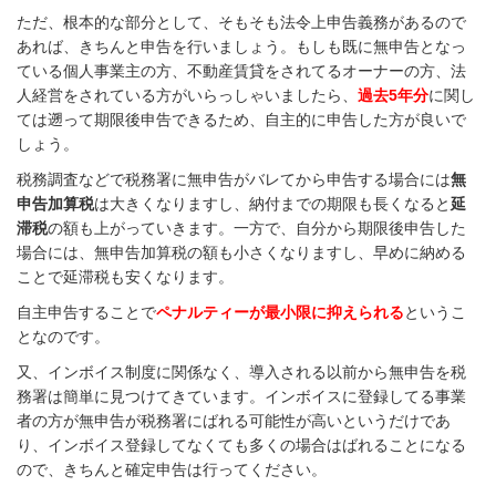
ただ、根本的な部分として、そもそも法令上申告義務があるので
あれば、きちんと申告を行いましょう。もしも既に無申告となっ
ている個人事業主の方、不動産賃貸をされてるオーナーの方、法
人経営をされている方がいらっしゃいましたら、
過去5年分
に関し
ては遡って期限後申告できるため、自主的に申告した方が良いで
しょう。
税務調査などで税務署に無申告がバレてから申告する場合には
無
申告加算税
は大きくなりますし、納付までの期限も長くなると
延
滞税
の額も上がっていきます。一方で、自分から期限後申告した
場合には、無申告加算税の額も小さくなりますし、早めに納める
ことで延滞税も安くなります。
自主申告することで
ペナルティーが最小限に抑えられる
というこ
となのです。
又、インボイス制度に関係なく、導入される以前から無申告を税
務署は簡単に見つけてきています。インボイスに登録してる事業
者の方が無申告が税務署にばれる可能性が高いというだけであ
り、インボイス登録してなくても多くの場合はばれることになる
ので、きちんと確定申告は行ってください。