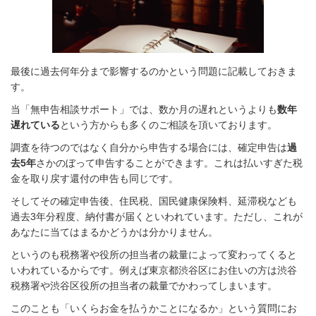
最後に過去何年分まで影響するのかという問題に記載しておきま
す。
当「無申告相談サポート」では、数か月の遅れというよりも
数年
遅れている
という方からも多くのご相談を頂いております。
調査を待つのではなく自分から申告する場合には、確定申告は
過
去5年
さかのぼって申告することができます。これは払いすぎた税
金を取り戻す還付の申告も同じです。
そしてその確定申告後、住民税、国民健康保険料、延滞税なども
過去3年分程度、納付書が届くといわれています。
ただし、これが
あなたに当てはまるかどうかは分かりません。
というのも税務署や役所の担当者の裁量によって変わってくると
いわれているからです。例えば東京都渋谷区にお住いの方は渋谷
税務署や渋谷区役所の担当者の裁量でかわってしまいます。
このことも「いくらお金を払うかことになるか」という質問にお