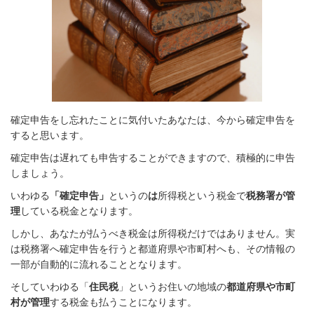
確定申告をし忘れたことに気付いたあなたは、今から確定申告を
すると思います。
確定申告は遅れても申告することができますので、積極的に申告
しましょう。
いわゆる
「確定申告」
というの
は
所得税という税金で
税務署が管
理
している税金となります。
しかし、あなたが払うべき税金は所得税だけではありません。実
は税務署へ確定申告を行うと都道府県や市町村へも、その情報の
一部が自動的に流れることとなります。
そしていわゆる「
住民税
」というお住いの地域の
都道府県や市町
村が管理
する税金も払うことになります。