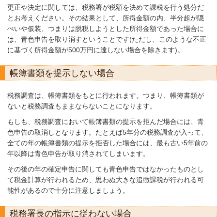
更正や決定に関しては、税務署が税額を決めて課税を行う処分だ
とお考えください。その結果として、所得金額の内、半分超が隠
ぺいや仮装、つまりは脱税しようとした所得金額であった場合に
は、青色申告を取り消すということです(ただし、このような不正
に基づく所得金額が500万円に達しない場合を除きます)。
帳簿書類を提示しない場合
税務調査は、帳簿書類をもとに行われます。つまり、帳簿書類が
ないと税務調査もままならないことになります。
もしも、税務調査において帳簿書類の提示を拒んだ場合には、青
色申告の取消しとなります。たとえば5年分の税務調査が入って、
全ての年の帳簿書類の提示を拒否した場合には、最も古い5年前の
年以降は青色申告が取り消されてしまいます。
その後の年の確定申告に関しても青色申告ではなかったものとし
て税金計算が行われるため、思わぬ大きな追徴課税が行われる可
能性があるので十分に注意しましょう。
税務署長の指示に従わない場合