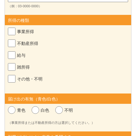
（例：03-0000-0000）
所得の種類
事業所得
不動産所得
給与
雑所得
その他・不明
届け出の有無（青色/白色）
青色
白色
不明
（事業所得または不動産所得の方は選択してください。）