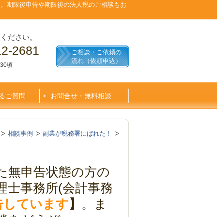
す。期限後申告や期限後の法人税のご相談もお
談ください。
12-2681
ご相談・ご依頼の
流れ（依頼申込）
30頃
るご質問
お問合せ・無料相談
相談事例
副業が税務署にばれた！
た無申告状態の方の
理士事務所(会計事務
申告しています
】
。ま