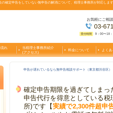
去の確定申告をしていない無申告の解消について、税理士事務所が対応しま
お気軽にご相
03-67
9：00〜18：
受付時間
の流れ
当税理士事務所紹介
料金について
よくあ
(アクセス)
申告が遅れているなら無申告相談サポート（東京都渋谷区）
確定申告期限を過ぎてしまっ
申告代行を得意としている税
所)です【
実績で2,300件超