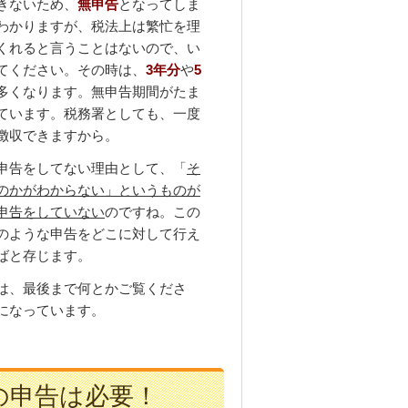
きないため、
無申告
となってしま
わかりますが、税法上は繁忙を理
くれると言うことはないので、い
てください。その時は、
3年分
や
5
多くなります。無申告期間がたま
ています。税務署としても、一度
徴収できますから。
申告をしてない理由として、「
そ
のかがわからない」というものが
申告をしていない
のですね。この
のような申告をどこに対して行え
ばと存じます。
は、最後まで何とかご覧くださ
になっています。
の申告は必要！