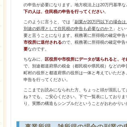
の申告が必要になります。地方税法上は20万円基準な
下の人は、住民税の申告を行ってください
。
このように言うと、では「
副業が20万円以下の場合
別途の処理として住民税の申告も必要なのか？
」とい
要と言うことになります。税務署に所得税の確定申告
市役所に送付される
ので、税務署に所得税の確定申告
要
なのです。
ちなみに、
区役所や市役所にデータが送られると、そ
で、別途都道府県の税金（都民税や県民税）などの申
町村の役所と都道府県の役所は一体と考えていただき
申告を行ってください。
ここまでお読みになられた方、ちょっと頭が混乱して
ね？でも、ご安心ください。下で一覧表にしておりま
り、実際の構造もシンプルだということがおわかりい
事業所得、雑所得の場合の副業の申