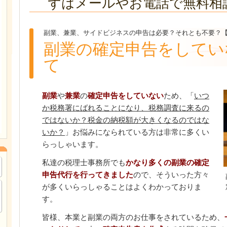
ずはメールやお電話で無料相
副業、兼業、サイドビジネスの申告は必要？それとも不要？
副業の確定申告をしてい
て
副業
や
兼業
の
確定申告をしていない
ため、「
いつ
か税務署にばれることになり、税務調査に来るの
ではないか？税金の納税額が大きくなるのではな
いか？
」お悩みになられている方は非常に多くい
らっしゃいます。
私達の税理士事務所でも
かなり多くの副業の確定
申告代行を行ってきました
ので、そういった方々
が多くいらっしゃることはよくわかっておりま
す。
皆様、本業と副業の両方のお仕事をされているため、