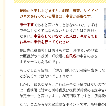
結論から申し上げますと、副業、兼業、サイドビ
ジネスを行っている場合は、申告が必要です
。
申告不要
であると言いうことはないので、まずは
申告はしなくてはならないということはご理解く
ださい。
申告をしていなかった人は、今からでも
お早めに申告を行ってください
。
提出先は税務署とは借りらずに、お住まいの地域
の区役所や市役所、町役場に
住民税
の申告のみを
するケースもあるのです。
もしかしたら皆様、「
20万円以下だと確定申告をしな
とがあるのではないでしょうか？
しかし、残念ながら、これは完全な正解ではないので
は、税務署に対する所得税及び復興所得税の確定申告
確定申告」と言います）。20万円以下ですと、所得
ただ、ここからが大変重要なポイントです。所得税の