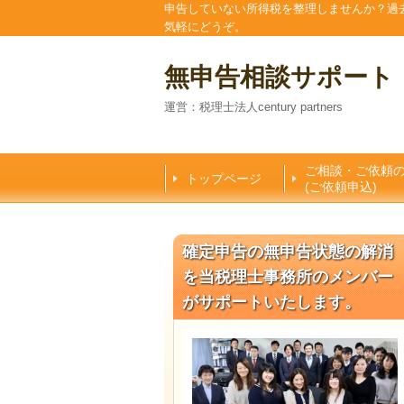
申告していない所得税を整理しませんか？過
気軽にどうぞ。
無申告相談サポート
運営：税理士法人century partners
ご相談・ご依頼
トップページ
(ご依頼申込)
確定申告の無申告状態の解消
を当税理士事務所のメンバー
がサポートいたします。