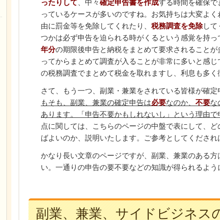
ったりして
、中々
確定申告書を作成
する時間を確保で
っているケースが多いのですね。お気持ちは大変よく
由に罰金等を免除してくれたり、
税務調査を免除
して
つかは必ず申告を迫られる時がくるという感覚を持っ
年分
の期限後申告と納税をまとめて要求されることが
ってからまとめて調査が入ることが非常に多いと感じ
の税務調査でまとめて税金を取れますし、利息も多く
さて、もう一つ、副業・兼業をされている皆様が確定
もそも、副業、兼業の確定申告は
必要
なのか、
不要
な
あります。「申告不要かもしれないし」という理由で
点に関しては、こちらのページの中盤で表にして、ど
ばよいのか、説明いたします。ご参考としてくだされ
かなり長い文章のページですが、副業、兼業のある方
い。一通りの申告の要不要などの知識が得られるよう
副業、兼業、サイドビジネス