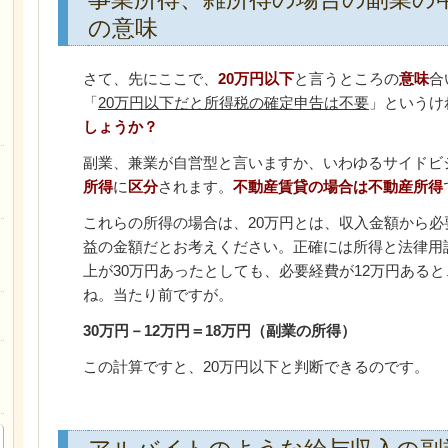
の意味
さて、先にここで、
20万円以下
と言うところの
意味
合
「
20万円以下だと所得税の確定申告は不要
」というけ
しょうか？
副業、兼業が自営型と言いますか、いわゆるサイドビ
所得
に
区分
されます。
不動産賃貸の場合は不動産所得
これらの所得の場合は、20万円とは、収入金額から
益の金額だとお考えください。正確には所得と法律用
上が30万円あったとしても、必要経費が12万円ある
ね。当たり前ですが。
30万円－12万円＝18万円（副業の所得）
この計算ですと、20万円以下と判断できるのです。