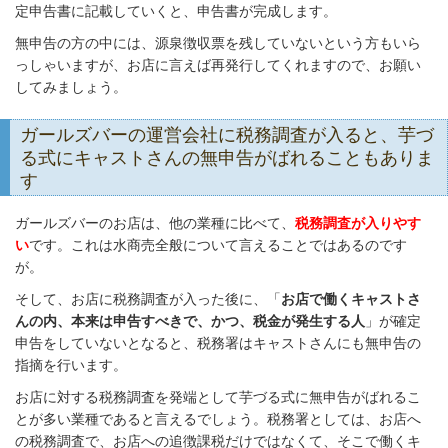
定申告書に記載していくと、申告書が完成します。
無申告の方の中には、源泉徴収票を残していないという方もいら
っしゃいますが、お店に言えば再発行してくれますので、お願い
してみましょう。
ガールズバーの運営会社に税務調査が入ると、芋づ
る式にキャストさんの無申告がばれることもありま
す
ガールズバーのお店は、他の業種に比べて、
税務調査が入りやす
い
です。これは水商売全般について言えることではあるのです
が。
そして、お店に税務調査が入った後に、「
お店で働くキャストさ
んの内、本来は申告すべきで、かつ、税金が発生する人
」が確定
申告をしていないとなると、税務署はキャストさんにも無申告の
指摘を行います。
お店に対する税務調査を発端として芋づる式に無申告がばれるこ
とが多い業種であると言えるでしょう。税務署としては、お店へ
の税務調査で、お店への追徴課税だけではなくて、そこで働くキ