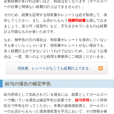
必要経費が多ければ多いほど、税金は安くなります（ガールズバ
ーの仕事と関係ない経費の計上はできませんが）。
そのため、経費を証明する領収書やレシートは必ず取得して、保
存してください。また、お店からもらう
報酬明細書
も残しておき
ましょう。送り代（送迎代）など、天引きされているものは経費
計上可能なものが多いためです。
なお、無申告の方の場合は、領収書やレシートを保存していない
方も多くいらっしゃいます。領収書やレシートがない場合でも、
全く経費計上ができないというわけではないため、このような場
合は、一度、我々のような税理士事務所にご相談くださいませ。
領収書、レシートがなくても経費計上できる
給与の場合の確定申告
給与所得として支給されている場合には、副業としてガールズバ
ーで働いている場合は確定申告が必要です。
給与所得
という所得
区分で申告を行ってください。本業の源泉徴収票と、ガールズバ
ーのお店からもらった源泉徴収票を手元において、その情報を確