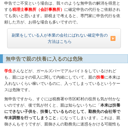
申告でご不安という場合は、我々のような無申告の解消を得意と
する
税理士事務所（会計事務所）
に確定申告の代行をご依頼され
ても良いと思います。節税まで考えると、専門家に申告代行を依
頼した方が、お得な場合も多いですので。
副業をしている人が本業の会社にばれない確定申告の
方法はこちら
無申告で親の扶養に入るのは危険
学生
さんなどが、ガールズバーでアルバイトをしているけれど
も、親にはその収入に関して内緒にしていて、親の
扶養
に本来は
入れないくらい稼いでいるのに、入ってしまっているというケー
スは危険です。
無申告ですから、すぐには税務署や市区町村の役所も気が付かな
いのですが、後で気が付くと、親は知らないうちに「
本来は扶養
にできない子供を、扶養しているものとして、勤務先の会社等で
年末調整を行ってしまうこと
」になってしまいます。これは、親
御さんもそうですが、親御さんの勤務先に迷惑をかける可能性も