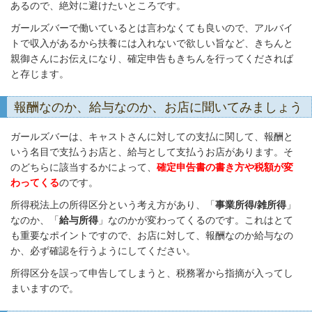
あるので、絶対に避けたいところです。
ガールズバーで働いているとは言わなくても良いので、アルバイ
トで収入があるから扶養には入れないで欲しい旨など、きちんと
親御さんにお伝えになり、確定申告もきちんを行ってくだされば
と存じます。
報酬なのか、給与なのか、お店に聞いてみましょう
ガールズバーは、キャストさんに対しての支払に関して、報酬と
いう名目で支払うお店と、給与として支払うお店があります。そ
のどちらに該当するかによって、
確定申告書の書き方や税額が変
わってくる
のです。
所得税法上の所得区分という考え方があり、「
事業所得/雑所得
」
なのか、「
給与所得
」なのかが変わってくるのです。これはとて
も重要なポイントですので、お店に対して、報酬なのか給与なの
か、必ず確認を行うようにしてください。
所得区分を誤って申告してしまうと、税務署から指摘が入ってし
まいますので。