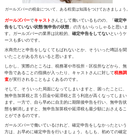
ガールズバーの税金について、ある程度は知識をつけておきましょう。
ガールズバー
で
キャスト
さんとして働いているものの、「
確定申
告をしていない状態
/
無申告の状態
」の方もいらっしゃると思いま
す。ガールズバーの業界は比較的、
確定申告をしてない
というケ
ースも多いのです。
水商売だと申告をしなくてもばれないとか、そういった噂話を聞
いたことがある方もいると思います。
しかし、実際のところは、税務署や市役所・区役所などから、無
申告であることの指摘が入ったり、キャストさんに対して
税務調
査
が実行されることもよくあるのです。
そして、そういった局面になってしまいますと、困ったことに、
無申告加算税と言う罰金や延滞税と言う利息が高くなってしまい
ます。一方で、自ら早めに自主的に期限後申告を行い、無申告状
態を解消しますと、無申告加算税や延滞税も最少額におさえるこ
とができるのです。
ガールズバーで働いているけれど、確定申告をしなかったという
方は、お早めに確定申告を行いましょう。もしも、初めての確定