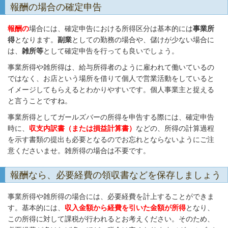
報酬の場合の確定申告
報酬の
場合には、確定申告における所得区分は基本的には
事業所
得
となります。
副業
としての勤務の場合や、儲けが少ない場合に
は、
雑所等
として確定申告を行っても良いでしょう。
事業所得や雑所得は、給与所得者のように雇われて働いているの
ではなく、お店という場所を借りて個人で営業活動をしていると
イメージしてもらえるとわかりやすいです。個人事業主と捉える
と言うことですね。
事業所得としてガールズバーの所得を申告する際には、確定申告
時に、
収支内訳書（または損益計算書）
などの、所得の計算過程
を示す書類の提出も必要となるのでお忘れとならないようにご注
意くださいませ。雑所得の場合は不要です。
報酬なら、必要経費の領収書などを保存しましょう
事業所得や雑所得の場合には、必要経費を計上することができま
す。基本的には、
収入金額から経費を引いた金額が所得
となり、
この所得に対して課税が行われるとお考えください。そのため、