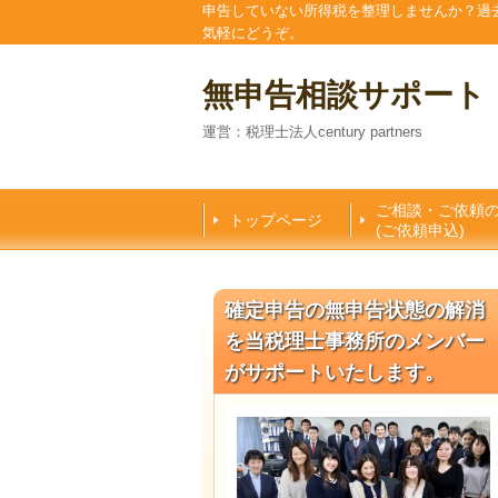
申告していない所得税を整理しませんか？過
気軽にどうぞ。
無申告相談サポート
運営：税理士法人century partners
ご相談・ご依頼
トップページ
(ご依頼申込)
確定申告の無申告状態の解消
を当税理士事務所のメンバー
がサポートいたします。