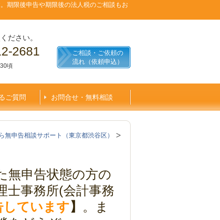
す。期限後申告や期限後の法人税のご相談もお
談ください。
12-2681
ご相談・ご依頼の
流れ（依頼申込）
30頃
るご質問
お問合せ・無料相談
ら無申告相談サポート（東京都渋谷区）
た無申告状態の方の
理士事務所(会計事務
申告しています
】
。ま