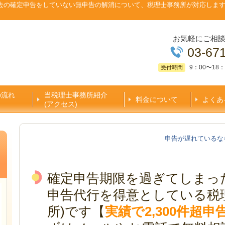
去の確定申告をしていない無申告の解消について、税理士事務所が対応しま
お気軽にご相
03-67
9：00〜18：
受付時間
の流れ
当税理士事務所紹介
料金について
よくあ
(アクセス)
申告が遅れているな
確定申告期限を過ぎてしまっ
申告代行を得意としている税
所)です【
実績で2,300件超