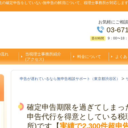
去の確定申告をしていない無申告の解消について、税理士事務所が対応しま
お気軽にご相
03-67
9：00〜18：
受付時間
の流れ
当税理士事務所紹介
料金について
よくあ
(アクセス)
申告が遅れているなら無申告相談サポート（東京都渋谷区）
確定申告期限を過ぎてしまっ
申告代行を得意としている税
所)です【
実績で2,300件超