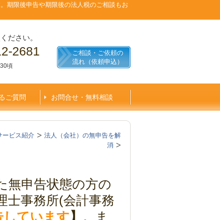
す。期限後申告や期限後の法人税のご相談もお
談ください。
12-2681
ご相談・ご依頼の
流れ（依頼申込）
30頃
るご質問
お問合せ・無料相談
サービス紹介
法人（会社）の無申告を解
消
た無申告状態の方の
理士事務所(会計事務
申告しています
】
。ま