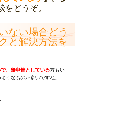
談をどうぞ。
いない場合どう
クと解決方法を
いで、無申告としている
方もい
のようなものが多いですね。
い