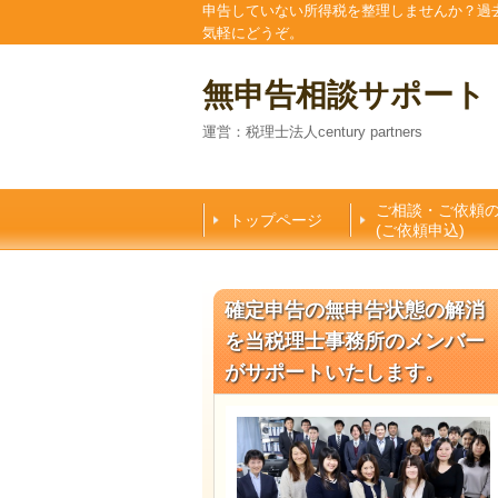
申告していない所得税を整理しませんか？過
気軽にどうぞ。
無申告相談サポート
運営：税理士法人century partners
ご相談・ご依頼
トップページ
(ご依頼申込)
確定申告の無申告状態の解消
を当税理士事務所のメンバー
がサポートいたします。