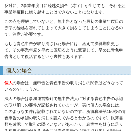
反対に、2事業年度目に繰越欠損金（赤字）が生じても、それを翌
事業年度目に繰り越すことはできないことになります。
この点を理解していないと、無申告となった最初の事業年度目の
赤字の繰越を忘れてしまって大きく損をしてしまうことになるの
で、注意が必要です。
もしも青色申告が取り消された場合には、あえて決算期変更し
て、その事業年度を早めに区切るように変更して、早めに青色申
告者として復活するという裏技もあります。
個人の場合
個人
の場合は、無申告と青色申告の取り消しの関係はどうなって
いるのでしょうか。
法人の場合は事務運営指針で無申告法人に対する青色申告の承認
の取り消しの要件が記載されていますが、実は個人の場合には、
このような要件は記載されていないのです。所得税法第150条の青
色申告の承認の取り消しを読んでみるとわかるのですが、帳簿書
類を確認して取引の隠ぺいなどがあったり、真実性を疑うに足り
る相当の理由がある場合には青色申告の承認の取り消しが行われ