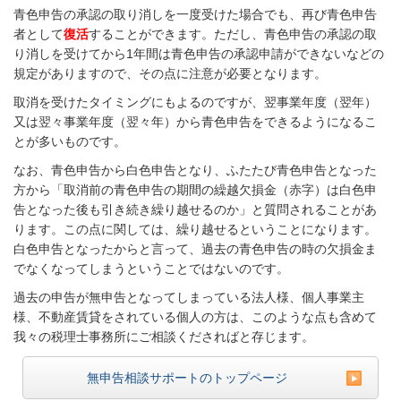
青色申告の承認の取り消しを一度受けた場合でも、再び青色申告
者として
復活
することができます。ただし、青色申告の承認の取
り消しを受けてから1年間は青色申告の承認申請ができないなどの
規定がありますので、その点に注意が必要となります。
取消を受けたタイミングにもよるのですが、翌事業年度（翌年）
又は翌々事業年度（翌々年）から青色申告をできるようになるこ
とが多いものです。
なお、青色申告から白色申告となり、ふたたび青色申告となった
方から「取消前の青色申告の期間の繰越欠損金（赤字）は白色申
告となった後も引き続き繰り越せるのか」と質問されることがあ
ります。この点に関しては、繰り越せるということになります。
白色申告となったからと言って、過去の青色申告の時の欠損金ま
でなくなってしまうということではないのです。
過去の申告が無申告となってしまっている法人様、個人事業主
様、不動産賃貸をされている個人の方は、このような点も含めて
我々の税理士事務所にご相談くださればと存じます。
無申告相談サポートのトップページ