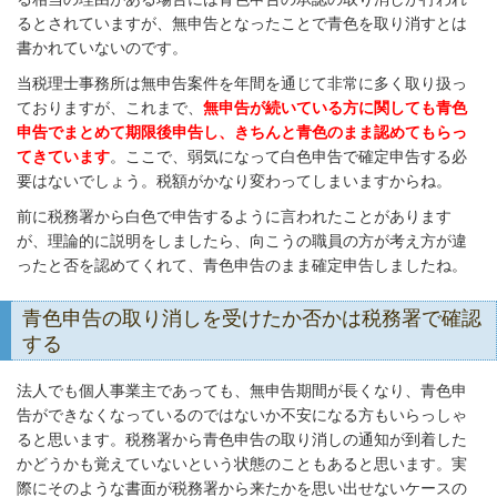
るとされていますが、無申告となったことで青色を取り消すとは
書かれていないのです。
当税理士事務所は無申告案件を年間を通じて非常に多く取り扱っ
ておりますが、これまで、
無申告が続いている方に関しても青色
申告でまとめて期限後申告し、きちんと青色のまま認めてもらっ
てきています
。ここで、弱気になって白色申告で確定申告する必
要はないでしょう。税額がかなり変わってしまいますからね。
前に税務署から白色で申告するように言われたことがあります
が、理論的に説明をしましたら、向こうの職員の方が考え方が違
ったと否を認めてくれて、青色申告のまま確定申告しましたね。
青色申告の取り消しを受けたか否かは税務署で確認
する
法人でも個人事業主であっても、無申告期間が長くなり、青色申
告ができなくなっているのではないか不安になる方もいらっしゃ
ると思います。税務署から青色申告の取り消しの通知が到着した
かどうかも覚えていないという状態のこともあると思います。実
際にそのような書面が税務署から来たかを思い出せないケースの