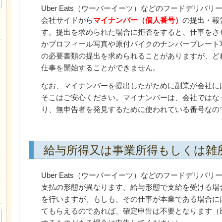
Uber Eats（ウーバーイーツ）などのフードデリバ
会社サイドから
マイナンバー（個人番号）
の提出・報
す。提出を求められた場合に拒否をすると、仕事をさ
かプロフィール写真や原付バイクのナンバープレート
の必要書類の提出を求められることがありますが、ど
仕事を開始することができません。
なお、マイナンバーを提出したがために副業が会社に
そこはご安心ください。マイナンバーは、会社ではな
り、無申告者を発見するために使われている番号なの
給与所得又は事業所得もしくは雑
Uber Eats（ウーバーイーツ）などのフードデリバ
支払の形態が異なります。給与形態で支給を受ける場
を行いますが、もしも、その仕事が本業である場合に
てもらえるのであれば、確定申告は不要となります（