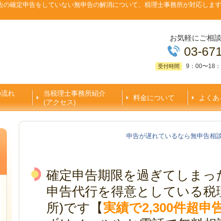
去の確定申告をしていない無申告の解消について、税理士事務所が対応しま
お気軽にご相
03-67
9：00〜18：
受付時間
の流れ
当税理士事務所紹介
料金について
よくあ
(アクセス)
申告が遅れているなら無申告相
確定申告期限を過ぎてしまっ
申告代行を得意としている税
所)です【
実績で2,300件超