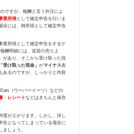
うなのですが、報酬と言う外注によ
事業所得
として確定申告を行いま
場合には、雑所得として確定申告
事業所得として確定申告をするケ
）の報酬明細には、送迎の売り上
」があり、そこから受け取った現
「受け取った現金」
が
マイナス
表
もあるのですが、しっかりと内容
Eats（ウーバーイーツ）などの
書
・
レシート
などはきちんと保存
何度が上がります。しかし、決し
申告となってしまっている場合に
しましょう。