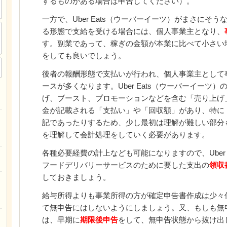
するものがある場合は申告してください）。
一方で、Uber Eats（ウーバーイーツ）がまさにそ
る形態で支給を受ける場合には、個人事業主となり、
す。副業であって、稼ぎの金額が本業に比べて小さい
をしても良いでしょう。
後者の報酬形態で支払いが行われ、個人事業主として
ースが多くなります。Uber Eats（ウーバーイーツ
げ、ブースト、プロモーションなどを含む「売り上げ
金が記載される「支払い」や「回収額」があり、特に
記であったりするため、少し最初は理解が難しい部分
を理解して会計処理をしていく必要があります。
各種必要経費の計上なども可能になりますので、Uber 
フードデリバリーサービスのために要した支出の
領収
しておきましょう。
給与所得よりも事業所得の方が確定申告書作成は少々
て無申告にはしないようにしましょう。又、もしも無
は、早期に
期限後申告
をして、無申告状態から抜け出