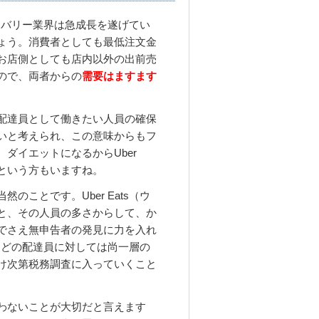
デリバリー業界は急成長を遂げてい
ょう。消費者としても最低注文金
お店側としても店内以外の出前売
ので、両者からの
需要はますます
配達員として働きたい人員の確保
いと考えられ、この意味からもフ
ダイエットになるからUber
たという方もいますね。
のことです。Uber Eats（ウ
と、その人員の多さからして、か
でさえ無申告者の発見に力を入れ
）などの配達員に対しては尚一層の
け次第税務調査に入っていくこと
わないことが大切だと言えます