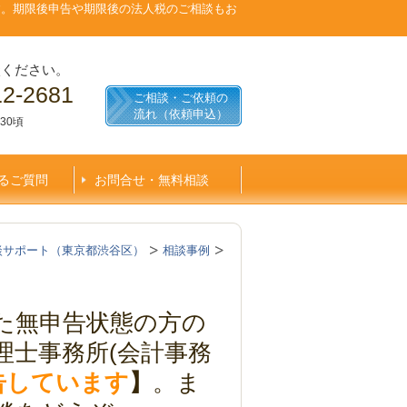
す。期限後申告や期限後の法人税のご相談もお
談ください。
12-2681
ご相談・ご依頼の
流れ（依頼申込）
30頃
るご質問
お問合せ・無料相談
談サポート（東京都渋谷区）
相談事例
た無申告状態の方の
理士事務所(会計事務
申告しています
】
。ま