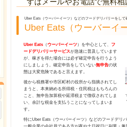
ずはメールやお電話で無料相
Uber Eats（ウーバーイーツ）などのフードデリバリーを
Uber Eats（ウーバー
Uber Eats
（
ウーバーイーツ
）を中心として、
フ
ードデリバリーサービス
が急速に普及しています
が、稼ぎを得た場合には必ず確定申告を行うよう
にしましょう。確定申告をしていない
無申告
の状
態は大変危険であると言えます。
後から税務署や市区町村の役所から指摘されてし
まうと、本来納める所得税・住民税はもちろんの
こと、無申告加算税や延滞税まで徴収されてしま
い、余計な税金を支払うことになってしまいま
す。
特にUber Eats（ウーバーイーツ）などのフードデ
一般企業の会社員である方が夜や土日祝日に副業・兼