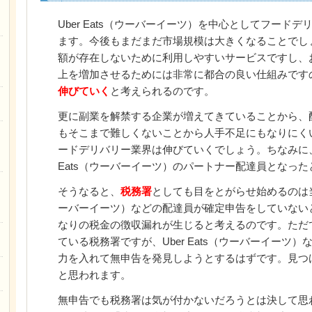
Uber Eats（ウーバーイーツ）を中心としてフード
ます。今後もまだまだ市場規模は大きくなることでし
額が存在しないために利用しやすいサービスですし、
上を増加させるためには非常に都合の良い仕組みです
伸びていく
と考えられるのです。
更に副業を解禁する企業が増えてきていることから、
もそこまで難しくないことから人手不足にもなりにく
ードデリバリー業界は伸びていくでしょう。ちなみに、
Eats（ウーバーイーツ）のパートナー配達員となっ
そうなると、
税務署
としても目をとがらせ始めるのは当然
ーバーイーツ）などの配達員が確定申告をしていない
なりの税金の徴収漏れが生じると考えるのです。ただ
ている税務署ですが、Uber Eats（ウーバーイーツ
力を入れて無申告を発見しようとするはずです。見つ
と思われます。
無申告でも税務署は気が付かないだろうとは決して思