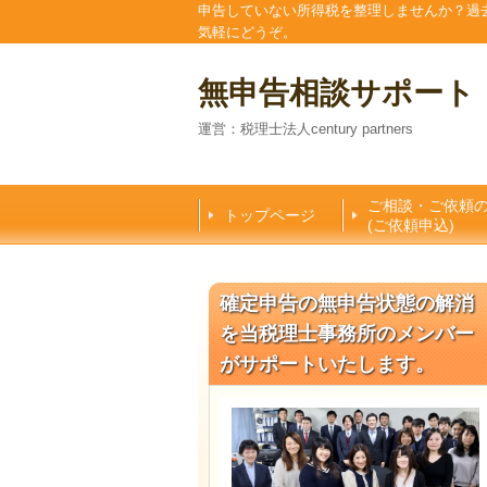
申告していない所得税を整理しませんか？過
気軽にどうぞ。
無申告相談サポート
運営：税理士法人century partners
ご相談・ご依頼
トップページ
(ご依頼申込)
確定申告の無申告状態の解消
を当税理士事務所のメンバー
がサポートいたします。