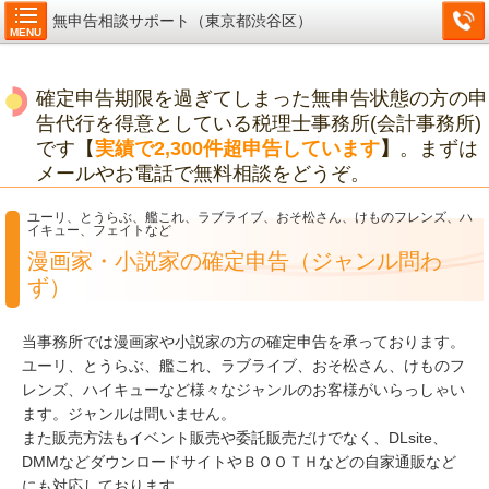
無申告相談サポート（東京都渋谷区）
MENU
確定申告期限を過ぎてしまった無申告状態の方の申
告代行を得意としている税理士事務所(会計事務所)
です【
実績で2,300件超申告しています
】
。まずは
メールやお電話で無料相談をどうぞ。
ユーリ、とうらぶ、艦これ、ラブライブ、おそ松さん、けものフレンズ、ハ
イキュー、フェイトなど
漫画家・小説家の確定申告（ジャンル問わ
ず）
当事務所では漫画家や小説家の方の確定申告を承っております。
ユーリ、とうらぶ、艦これ、ラブライブ、おそ松さん、けものフ
レンズ、ハイキューなど様々なジャンルのお客様がいらっしゃい
ます。ジャンルは問いません。
また販売方法もイベント販売や委託販売だけでなく、DLsite、
DMMなどダウンロードサイトやＢＯＯＴＨなどの自家通販など
にも対応しております。