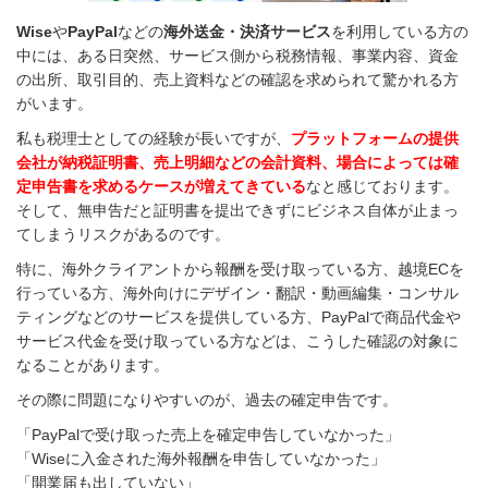
Wise
や
PayPal
などの
海外送金・決済サービス
を利用している方の
中には、ある日突然、サービス側から税務情報、事業内容、資金
の出所、取引目的、売上資料などの確認を求められて驚かれる方
がいます。
私も税理士としての経験が長いですが、
プラットフォームの提供
会社が納税証明書、売上明細などの会計資料、場合によっては確
定申告書を求めるケースが増えてきている
なと感じております。
そして、無申告だと証明書を提出できずにビジネス自体が止まっ
てしまうリスクがあるのです。
特に、海外クライアントから報酬を受け取っている方、越境ECを
行っている方、海外向けにデザイン・翻訳・動画編集・コンサル
ティングなどのサービスを提供している方、PayPalで商品代金や
サービス代金を受け取っている方などは、こうした確認の対象に
なることがあります。
その際に問題になりやすいのが、過去の確定申告です。
「PayPalで受け取った売上を確定申告していなかった」
「Wiseに入金された海外報酬を申告していなかった」
「開業届も出していない」