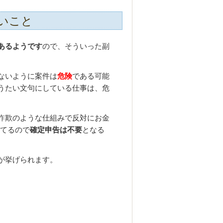
いこと
あるようです
ので、そういった副
ないように案件は
危険
である可能
うたい文句にしている仕事は、危
詐欺のような仕組みで反対にお金
してるので
確定申告は不要
となる
が挙げられます。