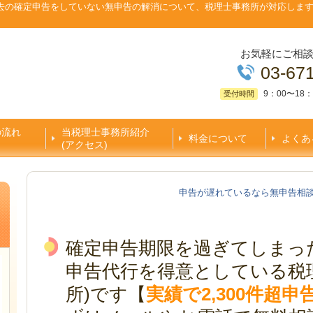
去の確定申告をしていない無申告の解消について、税理士事務所が対応しま
お気軽にご相
03-67
9：00〜18：
受付時間
の流れ
当税理士事務所紹介
料金について
よくあ
(アクセス)
申告が遅れているなら無申告相
確定申告期限を過ぎてしまっ
申告代行を得意としている税
所)です【
実績で2,300件超