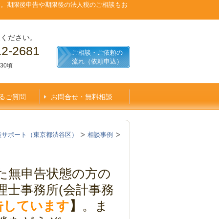
す。期限後申告や期限後の法人税のご相談もお
談ください。
12-2681
ご相談・ご依頼の
流れ（依頼申込）
30頃
るご質問
お問合せ・無料相談
談サポート（東京都渋谷区）
相談事例
た無申告状態の方の
理士事務所(会計事務
申告しています
】
。ま