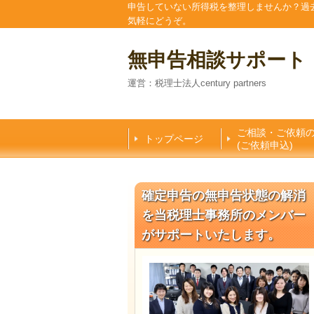
申告していない所得税を整理しませんか？過
気軽にどうぞ。
無申告相談サポート
運営：税理士法人century partners
ご相談・ご依頼
トップページ
(ご依頼申込)
確定申告の無申告状態の解消
を当税理士事務所のメンバー
がサポートいたします。