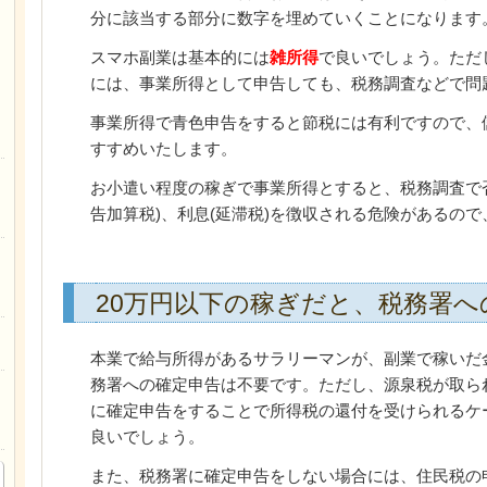
分に該当する部分に数字を埋めていくことになります
スマホ副業は基本的には
雑所得
で良いでしょう。ただ
には、事業所得として申告しても、税務調査などで問
事業所得で青色申告をすると節税には有利ですので、
すすめいたします。
お小遣い程度の稼ぎで事業所得とすると、税務調査で
告加算税)、利息(延滞税)を徴収される危険があるの
20万円以下の稼ぎだと、税務署へ
本業で給与所得があるサラリーマンが、副業で稼いだ
務署への確定申告は不要です。ただし、源泉税が取ら
に確定申告をすることで所得税の還付を受けられるケ
良いでしょう。
また、税務署に確定申告をしない場合には、住民税の