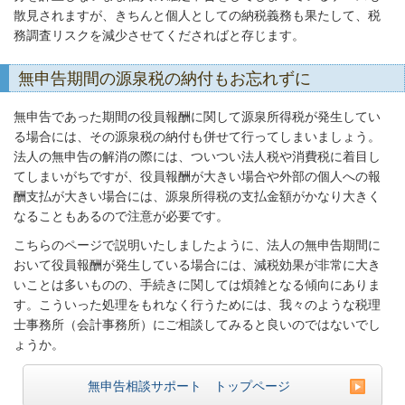
散見されますが、きちんと個人としての納税義務も果たして、税
務調査リスクを減少させてくださればと存じます。
無申告期間の源泉税の納付もお忘れずに
無申告であった期間の役員報酬に関して源泉所得税が発生してい
る場合には、その源泉税の納付も併せて行ってしまいましょう。
法人の無申告の解消の際には、ついつい法人税や消費税に着目し
てしまいがちですが、役員報酬が大きい場合や外部の個人への報
酬支払が大きい場合には、源泉所得税の支払金額がかなり大きく
なることもあるので注意が必要です。
こちらのページで説明いたしましたように、法人の無申告期間に
おいて役員報酬が発生している場合には、減税効果が非常に大き
いことは多いものの、手続きに関しては煩雑となる傾向にありま
す。こういった処理をもれなく行うためには、我々のような税理
士事務所（会計事務所）にご相談してみると良いのではないでし
ょうか。
無申告相談サポート トップページ