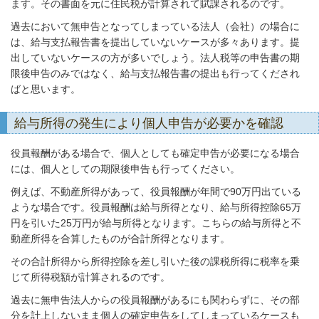
ます。その書面を元に住民税が計算されて賦課されるのです。
過去において無申告となってしまっている法人（会社）の場合に
は、給与支払報告書を提出していないケースが多々あります。提
出していないケースの方が多いでしょう。法人税等の申告書の期
限後申告のみではなく、給与支払報告書の提出も行ってくだされ
ばと思います。
給与所得の発生により個人申告が必要かを確認
役員報酬がある場合で、個人としても確定申告が必要になる場合
には、個人としての期限後申告も行ってください。
例えば、不動産所得があって、役員報酬が年間で90万円出ている
ような場合です。役員報酬は給与所得となり、給与所得控除65万
円を引いた25万円が給与所得となります。こちらの給与所得と不
動産所得を合算したものが合計所得となります。
その合計所得から所得控除を差し引いた後の課税所得に税率を乗
じて所得税額が計算されるのです。
過去に無申告法人からの役員報酬があるにも関わらずに、その部
分を計上しないまま個人の確定申告をしてしまっているケースも