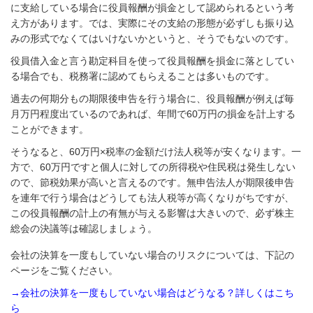
に支給している場合に役員報酬が損金として認められるという考
え方があります。では、実際にその支給の形態が必ずしも振り込
みの形式でなくてはいけないかというと、そうでもないのです。
役員借入金と言う勘定科目を使って役員報酬を損金に落としてい
る場合でも、税務署に認めてもらえることは多いものです。
過去の何期分もの期限後申告を行う場合に、役員報酬が例えば毎
月万円程度出ているのであれば、年間で60万円の損金を計上する
ことができます。
そうなると、60万円×税率の金額だけ法人税等が安くなります。一
方で、60万円ですと個人に対しての所得税や住民税は発生しない
ので、節税効果が高いと言えるのです。無申告法人が期限後申告
を連年で行う場合はどうしても法人税等が高くなりがちですが、
この役員報酬の計上の有無が与える影響は大きいので、必ず株主
総会の決議等は確認しましょう。
会社の決算を一度もしていない場合のリスクについては、下記の
ページをご覧ください。
→会社の決算を一度もしていない場合はどうなる？詳しくはこち
ら