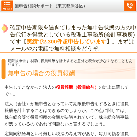
無申告相談サポート（東京都渋谷区）
MENU
確定申告期限を過ぎてしまった無申告状態の方の申
告代行を得意としている税理士事務所(会計事務所)
です【
実績で2,300件超申告しています
】
。まずは
メールやお電話で無料相談をどうぞ。
期限後申告する際に役員報酬を計上すると意外と税金が少なくなることもあ
ります。
無申告の場合の役員報酬
申告してこなかった法人の
役員報酬（役員給与）
の計上に関して
です。
法人（会社）が無申告となっていて期限後申告をするときに役員
報酬を計上することはできるのでしょうか。この点に関しては、
株主総会等で役員報酬の金額が決議されていて、株主総会議事録
が残っているのであれば問題ないと言えるでしょう。
定期同額給与という難しい税法の考え方があり、毎月同額を役員