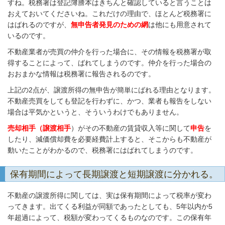
すね。税務署は登記簿謄本はきちんと確認していると言うことは
おえておいてくださいね。これだけの理由で、ほとんど税務署に
はばれるのですが、
無申告者発見のための網
は他にも用意されて
いるのです。
不動産業者が売買の仲介を行った場合に、その情報を税務署が取
得することによって、ばれてしまうのです。仲介を行った場合の
おおまかな情報は税務署に報告されるのです。
上記の2点が、譲渡所得の無申告が簡単にばれる理由となります。
不動産売買をしても登記を行わずに、かつ、業者も報告をしない
場合は平気かというと、そういうわけでもありません。
売却相手（譲渡相手
）がその不動産の賃貸収入等に関して
申告
を
したり、減価償却費を必要経費計上すると、そこからも不動産が
動いたことがわかるので、税務署にはばれてしまうのです。
保有期間によって長期譲渡と短期譲渡に分かれる。
不動産の譲渡所得に関しては、実は保有期間によって税率が変わ
ってきます。出てくる利益が同額であったとしても、5年以内か5
年超過によって、税額が変わってくるものなのです。この保有年