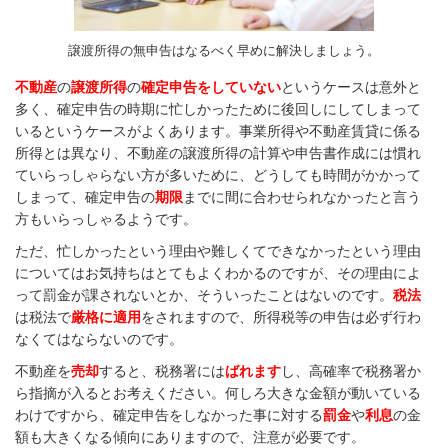
譲渡所得の無申告はなるべく早めに解決しましょう。
不動産
の
譲渡所得
の
確定申告をしていない
というケースは意外と
多く、確定申告の時期に忙しかったために後回しにしてしまって
いるというケースがよくあります。事業所得や不動産賃貸に係る
所得とは異なり、不動産の譲渡所得の計算や申告書作成には慣れ
ていらっしゃらない方が多いために、どうしても時間がかかって
しまって、確定申告の
期限
までに間に合わせられなかったと言う
方もいらっしゃるようです。
ただ、忙しかったという理由や難しくてできなかったという理由
についてはお気持ちはとてもよくわかるのですが、その理由によ
って罰金が課されないとか、そういったことはないのです。
税法
は税法で
厳格に適用
をされますので、所得税等の申告は必ず行わ
なくてはならないのです。
不動産を
売却
すると、税務署には
ばれます
し、高確率で税務署か
ら指摘が入るとお考えください。何しろ大きな金額が動いている
わけですから、確定申告をしなかった事に対する
罰金
や
利息
の金
額も大きくなる傾向にありますので、注意が必要です。