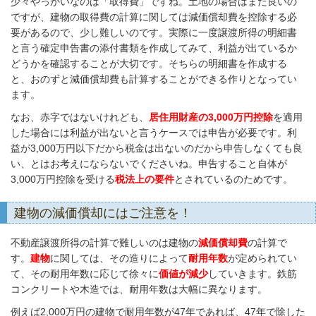
少々やっかいなのは「取得費」ですね。土地の場合はまだ良いの
ですが、建物の取得費の計算に関しては減価償却費を控除する必
要があるので、少し難しいのです。実際に一度譲渡所得の明細書
と言う確定申告書の添付書類を作成してみて、利益が出ているか
どうかを確認することが大切です。そちらの明細書を作成する
と、おのずと減価償却費も計算することができる作りとなってい
ます。
なお、赤字ではないけれども、
居住用財産の3,000万円控除
を適用
した場合には利益が出ないと言うケースでは申告が必要です。利
益が3,000万円以下だから税金は出ないのだから申告しなくても良
い、とはお考えにならないでくださいね。申告すること自体が
3,000万円控除を受ける
税法上の要件
とされているのためです。
建物の減価償却にはご注意を！
不動産譲渡所得の計算で難しいのは建物の
減価償却費
の計算で
す。
建物
に関しては、その造りによって
耐用年数
が定められてい
て、その耐用年数に応じて徐々に
価値が減少
していきます。鉄筋
コンクリートや木造では、耐用年数は大幅に異なります。
例えば2,000万円の建物で耐用年数が47年であれば、47年で除した