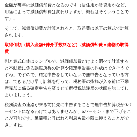
金額が毎年の減価償却費となるのです（居住用か賃貸用かなど、
用途によって減価償却費は変わりますが、概ねはそういうことで
す）。
そして、減価償却費が計算されると、取得費は以下の算式で計算
されます。
取得価額（購入金額+仲介手数料など）-減価償却費＝建物の取得
費
割と算式自体はシンプルで、減価償却費だけよく調べて計算する
と不動産に係る譲渡所得の計算や確定申告書の作成はできそうで
すね。ですので、確定申告をしていないで無申告となっている方
は、できるだけ早く計算を行って、税務署の指摘が入る前に不動
産売却に係る確定申告を済ませて所得税法違反の状態を脱してし
まいましょう。
税務調査の連絡が来る前に先に申告することで無申告加算税が0パ
ーセントになるわけではありませんが、5パーセントまで下げるこ
とが可能です。延滞税と呼ばれる利息も最小限に抑えることがで
きますね。