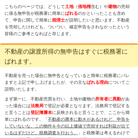
こちらのページでは、どうして
土地
（
借地権
含む）や
建物
の売却
に係る無申告が税務署に簡単に
ばれる
のかといったことも含め
て、申告に関して簡単に
税理士
が説明したいと思います。不動産
を売却したけれども、ついつい、確定申告をされなかったという
皆様のご参考となればと存じます。
不動産の譲渡所得の無申告はすぐに税務署に
ばれます。
不動産を売った場合に無申告となっていると簡単に税務署にバレ
ますと上記で申し上げましたが、その主な
ばれる理由
についてご
説明いたします。
まず第一に、不動産売買を行い、土地や建物の
所有者に異動
があ
った場合には
法務局
で登記が必要となります。法務局で登記する
と言うことは
登記簿謄本
に反映されると言うことで、ここから簡
単にばれるのです。「
不動産の謄本に動きがあるけれど、申告を
していないな。この物件を今の以上価値で売却すれば利益が出て
いるはずだけど。税務調査を行おう。
」と税務署は考えるわけで