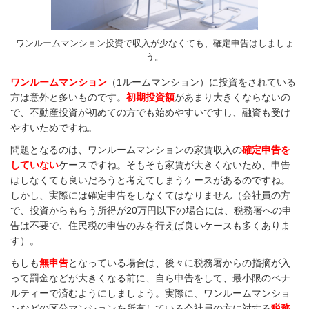
ワンルームマンション投資で収入が少なくても、確定申告はしましょ
う。
ワンルームマンション
（1ルームマンション）に投資をされている
方は意外と多いものです。
初期投資額
があまり大きくならないの
で、不動産投資が初めての方でも始めやすいですし、融資も受け
やすいためですね。
問題となるのは、ワンルームマンションの家賃収入の
確定申告を
していない
ケースですね。そもそも家賃が大きくないため、申告
はしなくても良いだろうと考えてしまうケースがあるのですね。
しかし、実際には確定申告をしなくてはなりません（会社員の方
で、投資からもらう所得が20万円以下の場合には、税務署への申
告は不要で、住民税の申告のみを行えば良いケースも多くありま
す）。
もしも
無申告
となっている場合は、後々に税務署からの指摘が入
って罰金などが大きくなる前に、自ら申告をして、最小限のペナ
ルティーで済むようにしましょう。実際に、ワンルームマンショ
ンなどの区分マンションを所有している会社員の方に対する
税務