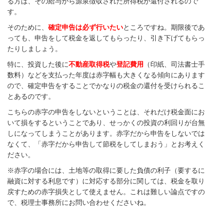
る方は、その給与から源泉徴収された所得税が還付されるので
す。
そのために、
確定申告は必ず行いたい
ところですね。期限後であ
っても、申告をして税金を返してもらったり、引き下げてもらっ
たりしましょう。
特に、投資した後に
不動産取得税
や
登記費用
（印紙、司法書士手
数料）などを支払った年度は赤字幅も大きくなる傾向にあります
ので、確定申告をすることでかなりの税金の還付を受けられるこ
とあるのです。
こちらの赤字の申告をしないということは、それだけ税金面にお
いて損をするということであり、せっかくの投資の利回りが台無
しになってしまうことがあります。赤字だから申告をしないでは
なくて、「赤字だから申告して節税をしてしまおう」とお考えく
ださい。
※赤字の場合には、土地等の取得に要した負債の利子（要するに
融資に対する利息です）に対応する部分に関しては、税金を取り
戻すための赤字損失として使えません。これは難しい論点ですの
で、税理士事務所にお問い合わせくださいね。