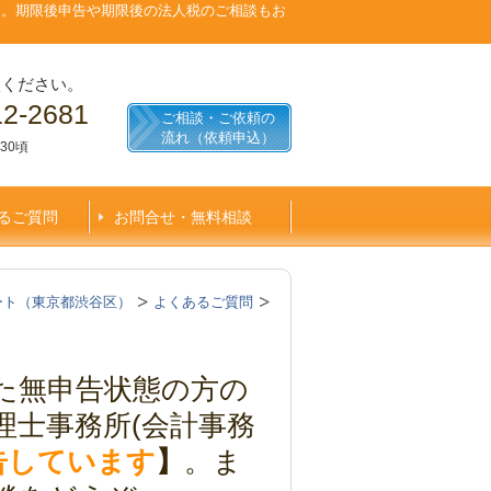
す。期限後申告や期限後の法人税のご相談もお
談ください。
12-2681
ご相談・ご依頼の
流れ（依頼申込）
30頃
るご質問
お問合せ・無料相談
ート（東京都渋谷区）
よくあるご質問
た無申告状態の方の
理士事務所(会計事務
申告しています
】
。ま