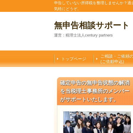
申告していない所得税を整理しませんか？過
気軽にどうぞ。
無申告相談サポート
運営：税理士法人century partners
ご相談・ご依頼
トップページ
(ご依頼申込)
確定申告の無申告状態の解消
を当税理士事務所のメンバー
がサポートいたします。