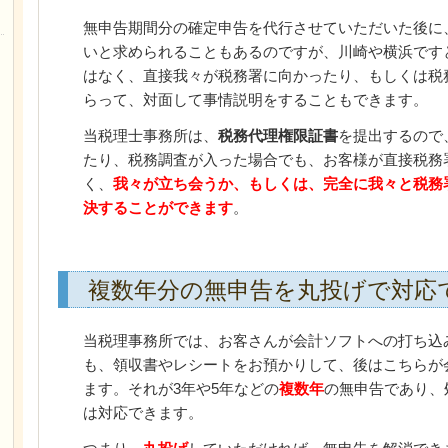
無申告期間分の確定申告を代行させていただいた後に
いと求められることもあるのですが、川崎や横浜です
はなく、直接我々が税務署に向かったり、もしくは税
らって、対面して事情説明をすることもできます。
当税理士事務所は、
税務代理権限証書
を提出するので
たり、税務調査が入った場合でも、お客様が直接税務
く、
我々が立ち会うか、もしくは、完全に我々と税務
決することができます
。
複数年分の無申告を丸投げで対応
当税理事務所では、お客さんが会計ソフトへの打ち込
も、領収書やレシートをお預かりして、後はこちらが
ます。それが3年や5年などの
複数年
の無申告であり、
は対応できます。