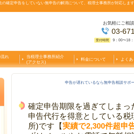
去の確定申告をしていない無申告の解消について、税理士事務所が対応しま
お気軽にご相
03-67
9：00〜18：
受付時間
の流れ
当税理士事務所紹介
料金について
よくあ
(アクセス)
申告が遅れているなら無申告相談サポ
確定申告期限を過ぎてしまっ
申告代行を得意としている税
所)です【
実績で2,300件超