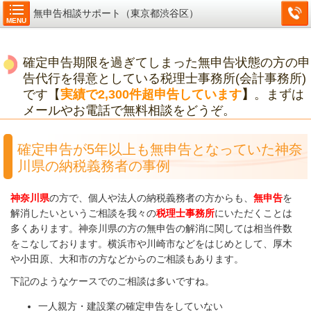
無申告相談サポート（東京都渋谷区）
MENU
確定申告期限を過ぎてしまった無申告状態の方の申
告代行を得意としている税理士事務所(会計事務所)
です【
実績で2,300件超申告しています
】
。まずは
メールやお電話で無料相談をどうぞ。
確定申告が5年以上も無申告となっていた神奈
川県の納税義務者の事例
神奈川県
の方で、個人や法人の納税義務者の方からも、
無申告
を
解消したいというご相談を我々の
税理士事務所
にいただくことは
多くあります。神奈川県の方の無申告の解消に関しては相当件数
をこなしております。横浜市や川崎市などをはじめとして、厚木
や小田原、大和市の方などからのご相談もあります。
下記のようなケースでのご相談は多いですね。
一人親方・建設業の確定申告をしていない