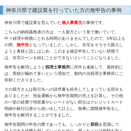
神奈川県で建設業を行っていた方の無申告の事例
神奈川県で建設業を営んでいた
個人事業主
の事例です。
こちらの納税義務者の方は、一人親方という形で働いていて、
中々経理や税務にとれる時間がありませんでしたので、5年以上も
の間、
無申告
となっていました。しかし、住宅をそろそろ購入し
ようと奥様と話しはじめ、このまま確定申告していない状態で
は、住宅ローンを組むことができないということになりました。
無申告を解消しようと
税理士事務所
に何件も連絡して、最終的に
は、実績が極めて多いという理由で、都内の当税理士事務所にご
依頼くださりました。
その親方さんは取引先への請求書を紛失してしまっている部分も
ありましたが、預金通帳から無申告期間の売上を計算し、その他
の一部の経費で領収書やレシートがない部分はクレジットカード
明細や銀行口座から拾い出して計上し、無事に期限後申告をし、
無申告を解消することができました。
無申告期間の申告の際であっても、しっかりと
節税
を意識して、
計上できる経費を探していったために、思ったよりは税額を安く