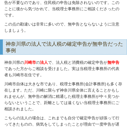
告が不要なのであり、住民税の申告は免除されないのです。この
ことに後から気づかれて、当税理士事務所にご相談くださったの
です。
この点の勘違いは非常に多いので、無申告とならないように注意
しましょう。
神奈川県の法人で法人税の確定申告が無申告だった
事例
神奈川県の
川崎市
の
法人
で、法人税と消費税の確定申告が
無申告
であった方からご相談を受けました。実は当税理士事務所の代表
者も川崎市在住です。
川崎市自体は大きな市であり、税理士事務所(会計事務所)も多く存
在します。ただ、川崎に限らず神奈川県全体に言えることかもし
れませんが、無申告の解消に精通した税理士事務所が中々見つか
らないということで、距離としては遠くない当税理士事務所にご
相談されました。
こちらの法人の場合は、これまでも自分で確定申告が頑張って行
ってきたものの、病気をしてしまったことが理由で一度申告が遅