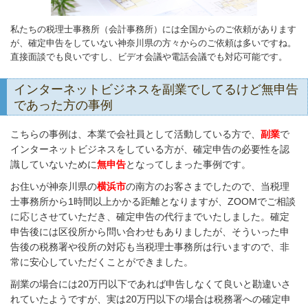
私たちの税理士事務所（会計事務所）には全国からのご依頼があります
が、確定申告をしていない神奈川県の方々からのご依頼は多いですね。
直接面談でも良いですし、ビデオ会議や電話会議でも対応可能です。
インターネットビジネスを副業でしてるけど無申告
であった方の事例
こちらの事例は、本業で会社員として活動している方で、
副業
で
インターネットビジネスをしている方が、確定申告の必要性を認
識していないために
無申告
となってしまった事例です。
お住いが神奈川県の
横浜市
の南方のお客さまでしたので、当税理
士事務所から1時間以上かかる距離となりますが、ZOOMでご相談
に応じさせていただき、確定申告の代行までいたしました。確定
申告後には区役所から問い合わせもありましたが、そういった申
告後の税務署や役所の対応も当税理士事務所は行いますので、非
常に安心していただくことができました。
副業の場合には20万円以下であれば申告しなくて良いと勘違いさ
れていたようですが、実は20万円以下の場合は税務署への確定申