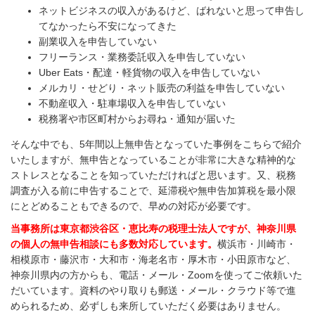
ネットビジネスの収入があるけど、ばれないと思って申告し
てなかったら不安になってきた
副業収入を申告していない
フリーランス・業務委託収入を申告していない
Uber Eats・配達・軽貨物の収入を申告していない
メルカリ・せどり・ネット販売の利益を申告していない
不動産収入・駐車場収入を申告していない
税務署や市区町村からお尋ね・通知が届いた
そんな中でも、5年間以上無申告となっていた事例をこちらで紹介
いたしますが、無申告となっていることが非常に大きな精神的な
ストレスとなることを知っていただければと思います。又、税務
調査が入る前に申告することで、延滞税や無申告加算税を最小限
にとどめることもできるので、早めの対応が必要です。
当事務所は東京都渋谷区・恵比寿の税理士法人ですが、神奈川県
の個人の無申告相談にも多数対応しています。
横浜市・川崎市・
相模原市・藤沢市・大和市・海老名市・厚木市・小田原市など、
神奈川県内の方からも、電話・メール・Zoomを使ってご依頼いた
だいています。資料のやり取りも郵送・メール・クラウド等で進
められるため、必ずしも来所していただく必要はありません。