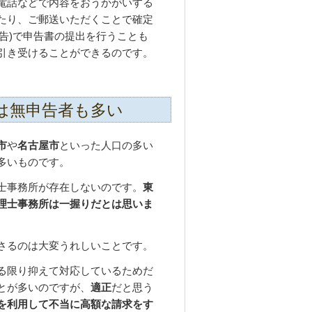
電話などで内容をおうかがいする
たり、ご郵送いただくことで確定
申告)で申告書の提出を行うことも
引き受けることができるのです。
は無申告者も多い
市
や
名古屋市
といった人口の多い
多いものです。
士事務所が存在しないのです。
東
理士事務所は一握りだとは思いま
さるのは大変うれしいことです。
る限り抑えて対応しているためだ
とが多いのですが、
適正
だと思う
を利用して不当に高額な請求をす