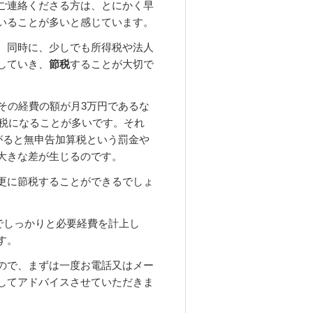
ご連絡くださる方は、とにかく早
いることが多いと感じています。
、同時に、少しでも所得税や法人
していき、
節税
することが大切で
その経費の額が月3万円であるな
節税になることが多いです。それ
がると無申告加算税という罰金や
大きな差が生じるのです。
更に節税することができるでしょ
でしっかりと必要経費を計上し
す。
ので、まずは一度お電話又はメー
してアドバイスさせていただきま