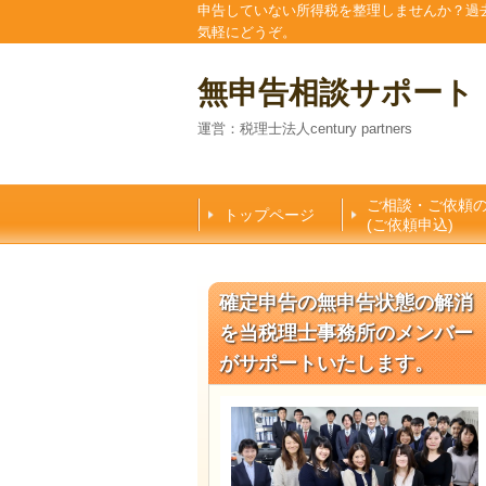
申告していない所得税を整理しませんか？過
気軽にどうぞ。
無申告相談サポート
運営：税理士法人century partners
ご相談・ご依頼
トップページ
(ご依頼申込)
確定申告の無申告状態の解消
を当税理士事務所のメンバー
がサポートいたします。