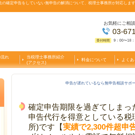
去の確定申告をしていない無申告の解消について、税理士事務所が対応しま
お気軽にご相
03-67
9：00〜18：
受付時間
の流れ
当税理士事務所紹介
料金について
よくあ
(アクセス)
申告が遅れているなら無申告相談サポ
確定申告期限を過ぎてしまっ
申告代行を得意としている税
所)です【
実績で2,300件超