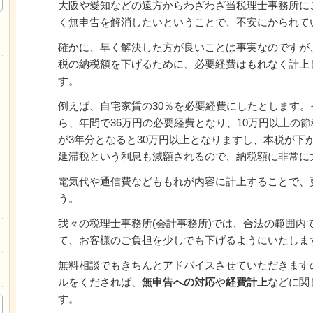
大阪や愛知などの遠方からわざわざ当税理士事務所に
く無申告を解消したいということで、不安にかられて
確かに、早く解決した方が良いことは事実なのですが
税の納税額を下げるために、必要経費はもれなく計上
す。
例えば、自宅家賃の30％を必要経費にしたとします。
ら、年間で36万円の必要経費となり、10万円以上の
が3年分となると30万円以上となりますし、本税が下
延滞税という利息も減額されるので、納税額に非常に
電気代や通信費などももれが内容に計上することで、
う。
我々の税理士事務所(会計事務所)では、合法の範囲内
て、お客様のご負担を少しでも下げるようにいたしま
無料相談でもきちんとアドバイスさせていただきます
ルをくだされば、
無申告への対応
や
経費計上
などに関
す。