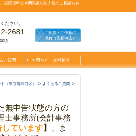
す。期限後申告や期限後の法人税のご相談もお
談ください。
12-2681
ご相談・ご依頼の
流れ（依頼申込）
30頃
るご質問
お問合せ・無料相談
ート（東京都渋谷区）
よくあるご質問
た無申告状態の方の
理士事務所(会計事務
申告しています
】
。ま