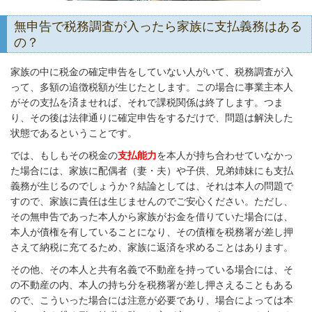
無申告で税務調査が入ったら家族に支払義務はある
の？
家族の中に税金の確定申告をしていない人がいて、税務調査が入
って、多額の追徴税額が生じたとします。この場合に事業主本人
がその支払を済ませれば、それで課税関係は終了します。つま
り、その後は法律通りに確定申告をするだけで、問題は解決した
状態であるということです。
では、もしもその税金の
支払能力
を本人が持ち合わせていなかっ
た場合には、家族に配偶者（妻・夫）や子供、兄弟姉妹にも支払
義務が生じるのでしょうか？結論としては、それは本人の問題で
すので、家族に責任は生じませんのでご安心ください。ただし、
その無申告であった本人から家族がお金を借りていた場合には、
本人が債権を有していることになり、その債権を税務署が差し押
さえて納税に充てるため、家族に返済を求めることはあります。
その他、その本人と共有名義で不動産を持っている場合には、そ
の不動産の内、本人の持ち分を税務署が差し押さえることもある
ので、こういった場合には注意が必要であり、場合によっては本