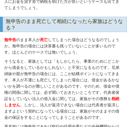
人にお金を貸す形で納税を助けた方が良いというケースも出てき
てしまうでしょう。
無申告のまま死亡して相続になったら家族はどうな
る？
無申告
のまま本人が
死亡
してしまった場合はどうなるのでしょう
か。無申告の場合には決算書も残っていないことが多いもので
す。ほとんどのケースでは無いでしょう。
そうなると、家族としては「もしかしたら、事業のためにどこか
から借金をしているかもしれない」と不安になるものです。兄弟
姉妹や親が無申告の場合には、ここが結構ポイントになってきま
す。本人が不運にも死亡してしまった場合には、借金があるかな
いかを調べるのが難しいことがあるのです。そのため、借金や債
権の関係に関しては、必ず聞いておきたいところです。代表者保
証をしていない法人の借入金に関しては、家族がその債務を
相続
しません
。しかし、法人が返済できない場合には代表者が返済し
ますよという契約になっている場合には、家族がそのままその借
金の保証をすることになってしまうことがあるのです。
基本的には無申告であれば銀行や信用金庫などの金融機関からは