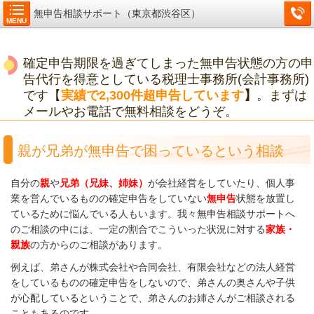
無申告相談サポート（東京都渋谷区）
MENU
確定申告期限を過ぎてしまった無申告状態の方の申
告代行を得意としている税理士事務所(会計事務所)
です【
実績で2,300件超申告しています
】
。まずは
メールやお電話で無料相談をどうぞ。
親が兄弟が無申告で困っているという相談
自分の
親
や
兄弟（兄妹、姉妹）
が会社経営をしていたり、個人事
業を営んでいるものの確定申告をしていない
無申告
状態を放置し
ているために悩んでいる人もいます。我々無申告相談サポートへ
のご相談の中には、一定の割合でこういった状況に対する
家族・
親族
の方からのご相談があります。
例えば、弟さんが株式会社や合同会社、有限会社などの法人経営
をしているものの確定申告をしないので、弟さんの奥さんや子供
が心配しているということで、弟さんのお姉さんがご相談される
こともあるのです。