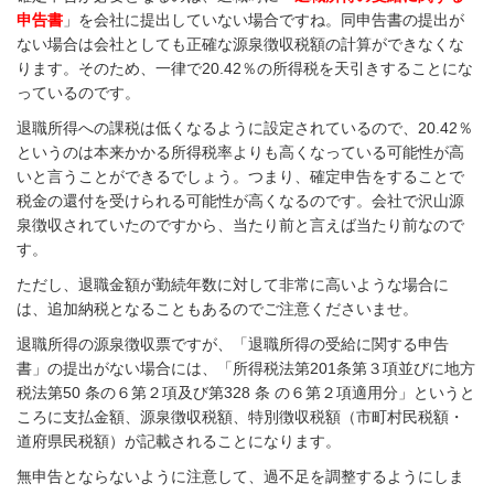
申告書
」を会社に提出していない場合ですね。同申告書の提出が
ない場合は会社としても正確な源泉徴収税額の計算ができなくな
ります。そのため、一律で20.42％の所得税を天引きすることにな
っているのです。
退職所得への課税は低くなるように設定されているので、20.42％
というのは本来かかる所得税率よりも高くなっている可能性が高
いと言うことができるでしょう。つまり、確定申告をすることで
税金の還付を受けられる可能性が高くなるのです。会社で沢山源
泉徴収されていたのですから、当たり前と言えば当たり前なので
す。
ただし、退職金額が勤続年数に対して非常に高いような場合に
は、追加納税となることもあるのでご注意くださいませ。
退職所得の源泉徴収票ですが、「退職所得の受給に関する申告
書」の提出がない場合には、「所得税法第201条第３項並びに地方
税法第50 条の６第２項及び第328 条 の６第２項適用分」というと
ころに支払金額、源泉徴収税額、特別徴収税額（市町村民税額・
道府県民税額）が記載されることになります。
無申告とならないように注意して、過不足を調整するようにしま