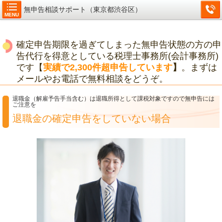
無申告相談サポート（東京都渋谷区）
MENU
確定申告期限を過ぎてしまった無申告状態の方の申
告代行を得意としている税理士事務所(会計事務所)
です【
実績で2,300件超申告しています
】
。まずは
メールやお電話で無料相談をどうぞ。
退職金（解雇予告手当含む）は退職所得として課税対象ですので無申告には
ご注意を
退職金の確定申告をしていない場合