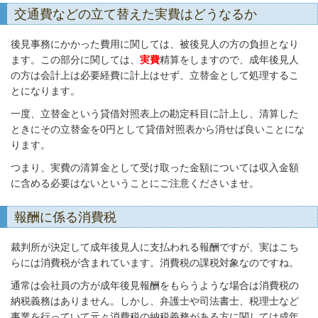
交通費などの立て替えた実費はどうなるか
後見事務にかかった費用に関しては、被後見人の方の負担となり
ます。この部分に関しては、
実費
精算をしますので、成年後見人
の方は会計上は必要経費に計上はせず、立替金として処理するこ
とになります。
一度、立替金という貸借対照表上の勘定科目に計上し、清算した
ときにその立替金を0円として貸借対照表から消せば良いことにな
ります。
つまり、実費の清算金として受け取った金額については収入金額
に含める必要はないということにご注意くださいませ。
報酬に係る消費税
裁判所が決定して成年後見人に支払われる報酬ですが、実はこち
らには消費税が含まれています。消費税の課税対象なのですね。
通常は会社員の方が成年後見報酬をもらうような場合は消費税の
納税義務はありません。しかし、弁護士や司法書士、税理士など
事業を行っていて元々消費税の納税義務がある方に関しては成年