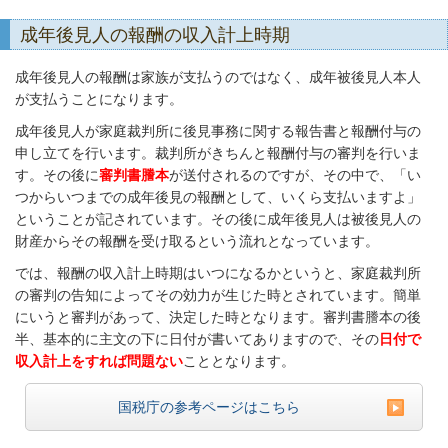
成年後見人の報酬の収入計上時期
成年後見人の報酬は家族が支払うのではなく、成年被後見人本人
が支払うことになります。
成年後見人が家庭裁判所に後見事務に関する報告書と報酬付与の
申し立てを行います。裁判所がきちんと報酬付与の審判を行いま
す。その後に
審判書謄本
が送付されるのですが、その中で、「い
つからいつまでの成年後見の報酬として、いくら支払いますよ」
ということが記されています。その後に成年後見人は被後見人の
財産からその報酬を受け取るという流れとなっています。
では、報酬の収入計上時期はいつになるかというと、家庭裁判所
の審判の告知によってその効力が生じた時とされています。簡単
にいうと審判があって、決定した時となります。審判書謄本の後
半、基本的に主文の下に日付が書いてありますので、その
日付で
収入計上をすれば問題ない
こととなります。
国税庁の参考ページはこちら