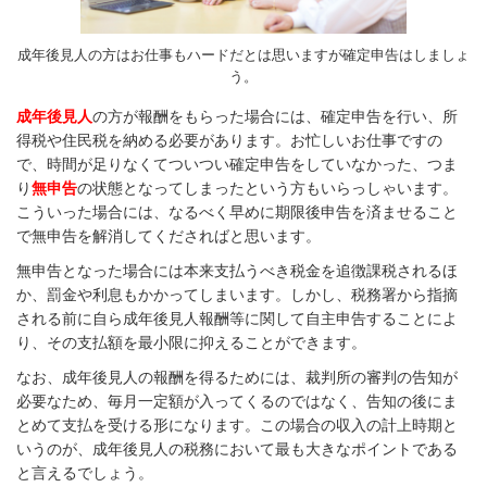
成年後見人の方はお仕事もハードだとは思いますが確定申告はしましょ
う。
成年後見人
の方が報酬をもらった場合には、確定申告を行い、所
得税や住民税を納める必要があります。お忙しいお仕事ですの
で、時間が足りなくてついつい確定申告をしていなかった、つま
り
無申告
の状態となってしまったという方もいらっしゃいます。
こういった場合には、なるべく早めに期限後申告を済ませること
で無申告を解消してくださればと思います。
無申告となった場合には本来支払うべき税金を追徴課税されるほ
か、罰金や利息もかかってしまいます。しかし、税務署から指摘
される前に自ら成年後見人報酬等に関して自主申告することによ
り、その支払額を最小限に抑えることができます。
なお、成年後見人の報酬を得るためには、裁判所の審判の告知が
必要なため、毎月一定額が入ってくるのではなく、告知の後にま
とめて支払を受ける形になります。この場合の収入の計上時期と
いうのが、成年後見人の税務において最も大きなポイントである
と言えるでしょう。