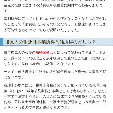
後見の報酬に含まれる消費税を税務署に納付する必要がありま
す。
裁判所が決定してくれるものだから何となく公的なものな気がし
てしまって「消費税はかからないのだろう」と勘違いされてしま
う可能性もあるのでこちらで説明いたしました。
後見人の報酬は事業所得と雑所得のどちら？
成年後見人の報酬の
所得区分
は人によって変わってきます。例え
ば、我々のような税理士が成年後見して受領した報酬は雑所得と
なります。親族の場合にも雑所得となります。
一方で、司法書士や弁護士の方が成年後見した場合には事業所得
となります。
税理士の場合には、税理士業務に関して定められている税理士法
第2条において成年後見業務が本業としては定められていません。
一方で司法書士や弁護士の場合には成年後見が業務とされている
ため、司法書士事務所経営、弁護士事務所経営という事業の一部
と考えられるので事業所得になるのです。