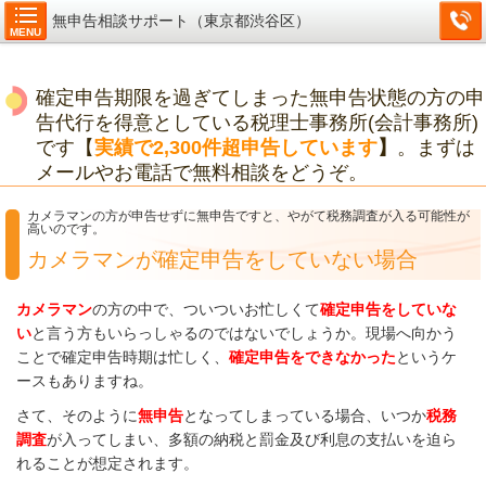
無申告相談サポート（東京都渋谷区）
MENU
確定申告期限を過ぎてしまった無申告状態の方の申
告代行を得意としている税理士事務所(会計事務所)
です【
実績で2,300件超申告しています
】
。まずは
メールやお電話で無料相談をどうぞ。
カメラマンの方が申告せずに無申告ですと、やがて税務調査が入る可能性が
高いのです。
カメラマンが確定申告をしていない場合
カメラマン
の方の中で、ついついお忙しくて
確定申告をしていな
い
と言う方もいらっしゃるのではないでしょうか。現場へ向かう
ことで確定申告時期は忙しく、
確定申告をできなかった
というケ
ースもありますね。
さて、そのように
無申告
となってしまっている場合、いつか
税務
調査
が入ってしまい、多額の納税と罰金及び利息の支払いを迫ら
れることが想定されます。