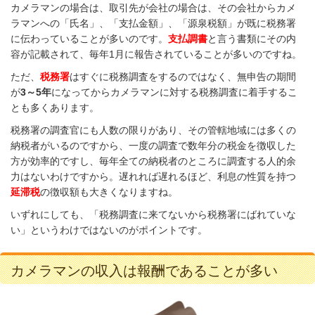
カメラマンの場合は、取引先が会社の場合は、その会社からカメ
ラマンへの「氏名」、「支払金額」、「源泉税額」が既に税務署
に伝わっていることが多いのです。
支払調書
と言う書類にその内
容が記載されて、毎年1月に報告されていることが多いのですね。
ただ、
税務署
はすぐに税務調査をするのではなく、無申告の期間
が
3～5年
になってからカメラマンに対する税務調査に着手するこ
とも多くあります。
税務署の調査官にも人数の限りがあり、その管轄地域には多くの
納税者がいるのですから、一度の調査で数年分の税金を徴収した
方が効率的ですし、毎年全ての納税者のところに調査する人的余
力はないわけですから。遅れれば遅れるほど、利息の性質を持つ
延滞税
の徴収額も大きくなりますね。
いずれにしても、「税務調査に来てないから税務署にばれていな
い」というわけではないのがポイントです。
カメラマンの収入は報酬であることが多い