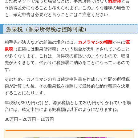
まためネットで売った場合などは、事業所得ではなく
雑所得
と言
う所得区分になることも考えられます。このような趣味の場合で
も、確定申告は必要だと言うことにはご注意ください。
源泉税（源泉所得税は控除可能）
相手先が法人などの組織の場合には、
カメラマンの報酬
からは
源
泉税
（正確には源泉所得税）という税金が天引きされていること
が多くなります。これは、所得税の前払いのようなもので、取引
先が天引きして、代わりに税務署に納めることになっているので
す。
そのため、カメラマンの方は確定申告書を作成して年間の所得税
額が計算した後、その源泉税を控除して最終的な納付税額を決定
することになります。
年税額が30万円だけど、源泉税額として20万円が引かれている場
合には、確定申告による納税額は以下のようになりますね。
30万円－20万円＝10万円