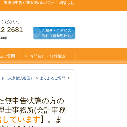
す。期限後申告や期限後の法人税のご相談もお
談ください。
12-2681
ご相談・ご依頼の
流れ（依頼申込）
30頃
るご質問
お問合せ・無料相談
ート（東京都渋谷区）
よくあるご質問
た無申告状態の方の
理士事務所(会計事務
申告しています
】
。ま