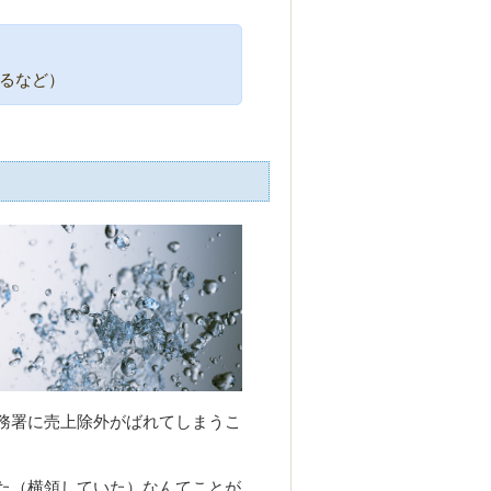
るなど）
務署に売上除外がばれてしまうこ
た（横領していた）なんてことが