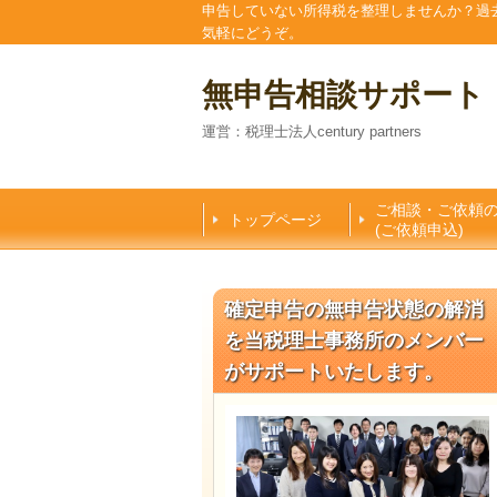
申告していない所得税を整理しませんか？過
気軽にどうぞ。
無申告相談サポート
運営：税理士法人century partners
ご相談・ご依頼
トップページ
(ご依頼申込)
確定申告の無申告状態の解消
を当税理士事務所のメンバー
がサポートいたします。