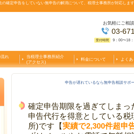
去の確定申告をしていない無申告の解消について、税理士事務所が対応しま
お気軽にご相
03-67
9：00〜18：
受付時間
の流れ
当税理士事務所紹介
料金について
よくあ
(アクセス)
申告が遅れているなら無申告相談サポ
確定申告期限を過ぎてしまっ
申告代行を得意としている税
所)です【
実績で2,300件超